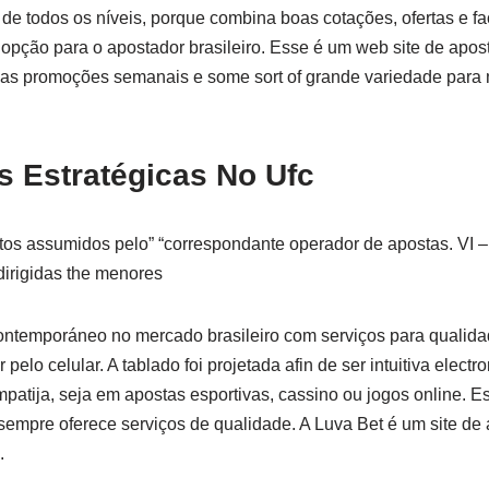
 de todos os níveis, porque combina boas cotações, ofertas e f
pção para o apostador brasileiro. Esse é um web site de apos
 Suas promoções semanais e some sort of grande variedade par
s Estratégicas No Ufc
tos assumidos pelo” “correspondante operador de apostas. VI 
irigidas the menores
temporáneo no mercado brasileiro com serviços para qualidade
elo celular. A tablado foi projetada afin de ser intuitiva electr
atija, seja em apostas esportivas, cassino ou jogos online.
l sempre oferece serviços de qualidade. A Luva Bet é um site d
.