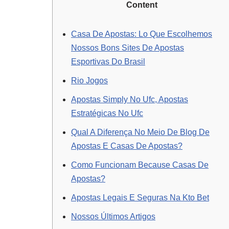
Content
Casa De Apostas: Lo Que Escolhemos
Nossos Bons Sites De Apostas
Esportivas Do Brasil
Rio Jogos
Apostas Simply No Ufc, Apostas
Estratégicas No Ufc
Qual A Diferença No Meio De Blog De
Apostas E Casas De Apostas?
Como Funcionam Because Casas De
Apostas?
Apostas Legais E Seguras Na Kto Bet
Nossos Últimos Artigos