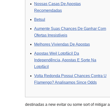
Nossas Casas De Apostas
Recomendadas
Betsul
Aumente Suas Chances De Ganhar Com
Ofertas Irresistíveis
Melhores Viviendas De Apostas
Apostas Weil Lotofácil Da
Independência, Apostas E Sorte Na
Lotofácil
Volta Redonda Possui Chances Contra U
Flamengo? Analisamos Since Odds
destinadas a new evitar ou some sort of mitigar 