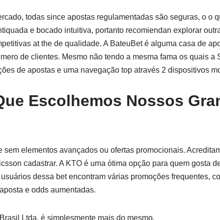
mercado, todas since apostas regulamentadas são seguras, o o 
ntiquada e bocado intuitiva, portanto recomiendan explorar out
petitivas at the de qualidade. A BateuBet é alguma casa de ap
úmero de clientes. Mesmo não tendo a mesma fama os quais a 
ções de apostas e uma navegação top através 2 dispositivos mo
Que Escolhemos Nossos Gran
s e sem elementos avançados ou ofertas promocionais. Acredita
icsson cadastrar. A KTO é uma ótima opção para quem gosta de f
s usuários dessa bet encontram várias promoções frequentes, c
 aposta e odds aumentadas.
rasil Ltda, é simplesmente mais do mesmo.