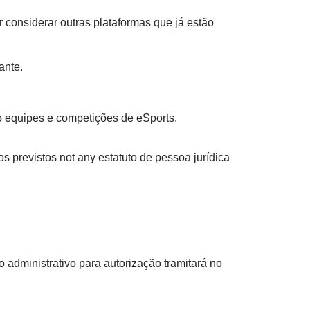
 considerar outras plataformas que já estão
ante.
o equipes e competições de eSports.
 previstos not any estatuto de pessoa jurídica
dministrativo para autorização tramitará no