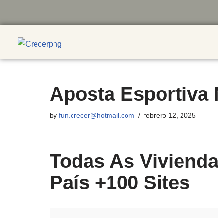
Aposta Esportiva 
by
fun.crecer@hotmail.com
febrero 12, 2025
Todas As Viviend
País +100 Sites