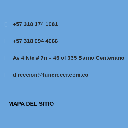
+57 318 174 1081
+57 318 094 4666
Av 4 Nte # 7n – 46 of 335 Barrio Centenario
direccion@funcrecer.com.co
MAPA DEL SITIO