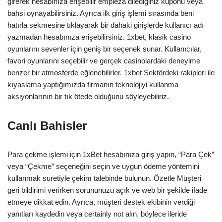
girerek hesabınıza erişebilir empieza dilediğiniz kuponu veya
bahsi oynayabilirsiniz. Ayrıca ilk giriş işlemi sırasında beni
hatırla sekmesine tıklayarak bir dahaki girişlerde kullanıcı adı
yazmadan hesabınıza erişebilirsiniz. 1xbet, klasik casino
oyunlarını sevenler için geniş bir seçenek sunar. Kullanıcılar,
favori oyunlarını seçebilir ve gerçek casinolardaki deneyime
benzer bir atmosferde eğlenebilirler. 1xbet Sektördeki rakipleri ile
kıyaslama yaptığımızda firmanın teknolojiyi kullanma
aksiyonlarının bir tık ötede olduğunu söyleyebiliriz.
Canlı Bahisler
Para çekme işlemi için 1xBet hesabınıza giriş yapın, “Para Çek”
veya “Çekme” seçeneğini seçin ve uygun ödeme yöntemini
kullanmak suretiyle çekim talebinde bulunun. Özetle Müşteri
geri bildirimi verirken sorununuzu açık ve web bir şekilde ifade
etmeye dikkat edin. Ayrıca, müşteri destek ekibinin verdiği
yanıtları kaydedin veya certainly not alın, böylece ileride