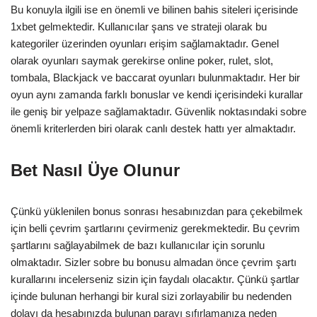
Bu konuyla ilgili ise en önemli ve bilinen bahis siteleri içerisinde
1xbet gelmektedir. Kullanıcılar şans ve strateji olarak bu
kategoriler üzerinden oyunları erişim sağlamaktadır. Genel
olarak oyunları saymak gerekirse online poker, rulet, slot,
tombala, Blackjack ve baccarat oyunları bulunmaktadır. Her bir
oyun aynı zamanda farklı bonuslar ve kendi içerisindeki kurallar
ile geniş bir yelpaze sağlamaktadır. Güvenlik noktasındaki sobre
önemli kriterlerden biri olarak canlı destek hattı yer almaktadır.
Bet Nasıl Üye Olunur
Çünkü yüklenilen bonus sonrası hesabınızdan para çekebilmek
için belli çevrim şartlarını çevirmeniz gerekmektedir. Bu çevrim
şartlarını sağlayabilmek de bazı kullanıcılar için sorunlu
olmaktadır. Sizler sobre bu bonusu almadan önce çevrim şartı
kurallarını incelerseniz sizin için faydalı olacaktır. Çünkü şartlar
içinde bulunan herhangi bir kural sizi zorlayabilir bu nedenden
dolayı da hesabınızda bulunan parayı sıfırlamanıza neden