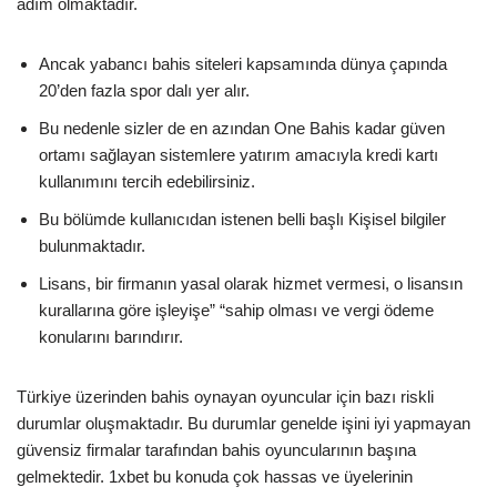
adım olmaktadır.
Ancak yabancı bahis siteleri kapsamında dünya çapında
20’den fazla spor dalı yer alır.
Bu nedenle sizler de en azından One Bahis kadar güven
ortamı sağlayan sistemlere yatırım amacıyla kredi kartı
kullanımını tercih edebilirsiniz.
Bu bölümde kullanıcıdan istenen belli başlı Kişisel bilgiler
bulunmaktadır.
Lisans, bir firmanın yasal olarak hizmet vermesi, o lisansın
kurallarına göre işleyişe” “sahip olması ve vergi ödeme
konularını barındırır.
Türkiye üzerinden bahis oynayan oyuncular için bazı riskli
durumlar oluşmaktadır. Bu durumlar genelde işini iyi yapmayan
güvensiz firmalar tarafından bahis oyuncularının başına
gelmektedir. 1xbet bu konuda çok hassas ve üyelerinin