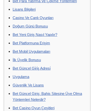
Bet Para Yatırma Ve Çekme Yöntemleri
Lisans Bilgileri
Casino Ve Canlı Oyunları
Doğum Günü Bonusu
Bet Yeni Giriş Nasıl Yapılır?
Bet Platformuna Erişim
Bet Mobil Uygulamaları
İlk Üyelik Bonusu
Bet Güncel Gi̇ri̇ş Adresi̇
Uygulama
Güvenlik Ve Lisans
Bet Güncel Giriş: Bahis Sitesine Üye Olma
Yöntemleri Nelerdir?
Bet Casino Oyun Çeşitleri