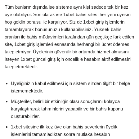
Tüm bunların dışında ise sisteme aynı kişi sadece tek bir kez
üye olabiliyor. Son olarak ise 1xbet bahis sitesi her yeni üyesini
hoş geldin bonusu ile karşılıyor. Siz de 1xbet giriş işlemlerini
tamamlayarak bonusunuzu kullanabilirsiniz. Yüksek bahis
oranları ile bahis müdavimleri tarafından gün geçtikçe fark edilen
site, 1xbet giriş işlemleri esnasında herhangi bir ücret ödemesi
talep etmiyor. Üyelerinin güvenilir bir ortamda hizmet almasını
isteyen 1xbet güncel giriş için öncelikle hesabın aktif edilmesini
talep etmektedir.
Üyeliğinizin kabul edilmesi için sistem sizden tilgift bir belge
istememektedir.
Müşteriler, belirli bir etkinliğin olası sonuçlarını kolayca
karşılaştırarak tahminlerini yapabilir ve bir bahis kuponu
oluşturabilirler.
1xbet sitesine ilk kez üye olan bahis severlerin üyelik
işlemlerini tamamladıktan sonra mutlaka hesabın