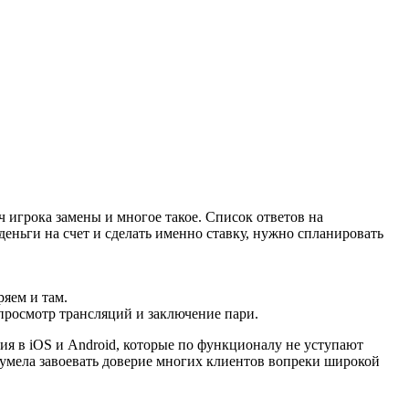
яч игрока замены и многое такое. Список ответов на
еньги на счет и сделать именно ставку, нужно спланировать
ряем и там.
просмотр трансляций и заключение пари.
ия в iOS и Android, которые по функционалу не уступают
сумела завоевать доверие многих клиентов вопреки широкой