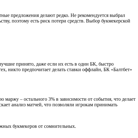
тные предложения делают редко. Не рекомендуется выбрал
тву, поэтому есть риск потери средств. Выбор букмекерской
лучшие принято, даже если их есть в один БК, быстро
ех, никто предпочитает делать ставки оффлайн, БК «Балтбет»
ую маржу – остального 3% в зависимости от события, что делает
кает анализ матчей, что позволяли игрокам принимать
дежных букмекеров от сомнительных.