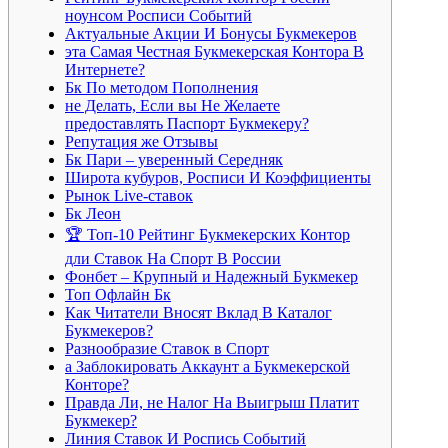
ноунсом Росписи Событий
Актуальные Акции И Бонусы Букмекеров
эта Самая Честная Букмекерская Контора В
Интернете?
Бк По методом Пополнения
не Делать, Если вы Не Желаете
предоставлять Паспорт Букмекеру?
Репутация же Отзывы
Бк Пари – уверенный Середняк
Широта кубуров, Росписи И Коэффициенты
Рынок Live-ставок
Бк Леон
🏆 Топ-10 Рейтинг Букмекерских Контор
дли Ставок На Спорт В России
Фонбет – Крупный и Надежный Букмекер
Топ Офлайн Бк
Как Читатели Вносят Вклад В Каталог
Букмекеров?
Разнообразие Ставок в Спорт
а Заблокировать Аккаунт а Букмекерской
Конторе?
Правда Ли, не Налог На Выигрыш Платит
Букмекер?
Линия Ставок И Роспись Событий