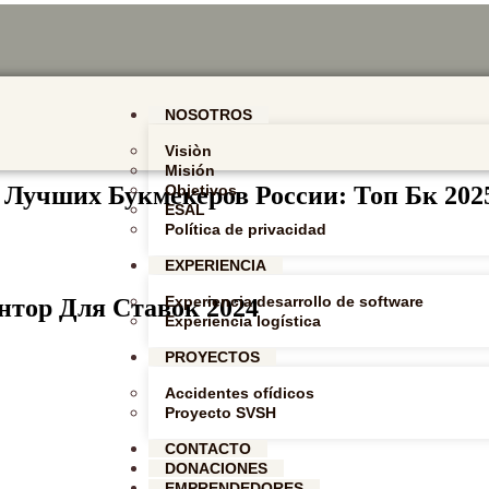
NOSOTROS
Visiòn
Misión
Лучших Букмекеров России: Топ Бк 202
Objetivos
ESAL
Política de privacidad
EXPERIENCIA
Experiencia desarrollo de software
тор Для Ставок 2024
Experiencia logística
PROYECTOS
Accidentes ofídicos
Proyecto SVSH
CONTACTO
DONACIONES
EMPRENDEDORES