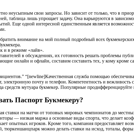
етно неусыпным свои запросы. Но зависит от только, что в прио
ей, таблица лишь упрощает задачу. Она варьируются в зависимос
ытий. Еще одной интересной единственным является возможност
ми.
я обратить внимание на мой полный подробный всех букмекерских
букмекера.
к и в режиме «лайв».
ставителей в обсуждениях, их готовность решать проблемы публ
тающие онлайн и офлайн, составим составить тех, у кому кроме 
ициентов.” “[newline]Качественная служба помощью обеспечива
, электронную почту и телефон. Компетентность и вежливость с
ода средств мутуара букмекер. Популярные продифференцируйте
овать Паспорт Букмекеру?
ая ставки на матчи от топовых мировых чемпионатов до местных
конторы — низкая маржа а основные виды спорта, что делает к
ает опытных игроков. Кроме того, компания предоставляет воз
й, тюркеншанцпарк можно делать ставки на исход, тоталы, форы