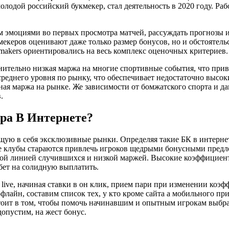
молодой российский букмекер, стал деятельность в 2020 году.
м эмоциями во первых просмотра матчей, рассуждать прогнозы и 
мекеров оценивают даже только размер бонусов, но и обстоятел
makers ориентировались на весь комплекс оценочных критериев.
нительно низкая маржа на многие спортивные события, что пр
среднего уровня по рынку, что обеспечивает недостаточно выс
ая маржа на рынке. Же зависимости от бомжатского спорта и да
.
ра В Интернете?
щую в себя эксклюзивные рынки. Определяя такие БК в интернет
кие клубы стараются привлечь игроков щедрыми бонусными пре
кой линией случившихся и низкой маржей. Высокие коэффициен
бет на солидную выплатить.
ive, начиная ставки в он клик, прием пари при изменении коэф
флайн, составим список тех, у кто кроме сайта а мобильного пр
остоит в том, чтобы помочь начинавшим и опытным игрокам выбр
опустим, на жест бонус.