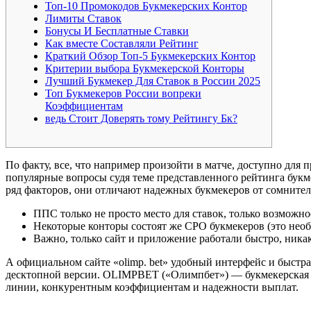
Топ-10 Промокодов Букмекерских Контор
Лимиты Ставок
Бонусы И Бесплатные Ставки
Как вместе Составляли Рейтинг
Краткий Обзор Топ-5 Букмекерских Контор
Критерии выбора Букмекерской Конторы
Лучший Букмекер Для Ставок в России 2025
Топ Букмекеров России вопреки
Коэффициентам
ведь Стоит Доверять тому Рейтингу Бк?
По факту, все, что например произойти в матче, доступно для п
популярные вопросы судя теме представленного рейтинга букме
ряд факторов, они отличают надежных букмекеров от сомните
ППС только не просто место для ставок, только возможно
Некоторые конторы состоят же СРО букмекеров (это необя
Важно, только сайт и приложение работали быстро, ника
А официальном сайте «olimp. bet» удобный интерфейс и быстр
десктопной версии. OLIMPBET («Олимпбет») — букмекерская ко
линии, конкурентным коэффициентам и надежности выплат.