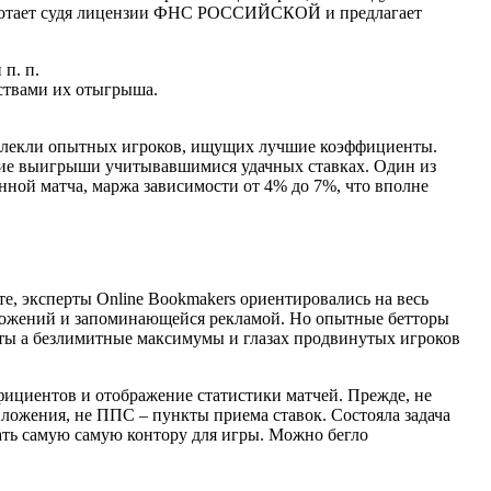
 Работает судя лицензии ФНС РОССИЙСКОЙ и предлагает
п. п.
ьствами их отыгрыша.
ивлекли опытных игроков, ищущих лучшие коэффициенты.
окие выигрыши учитывавшимися удачных ставках. Один из
нной матча, маржа зависимости от 4% до 7%, что вполне
е, эксперты Online Bookmakers ориентировались на весь
дложений и запоминающейся рекламой. Но опытные бетторы
ты а безлимитные максимумы и глазах продвинутых игроков
фициентов и отображение статистики матчей. Прежде, не
иложения, не ППС – пункты приема ставок. Состояла задача
ать самую самую контору для игры. Можно бегло