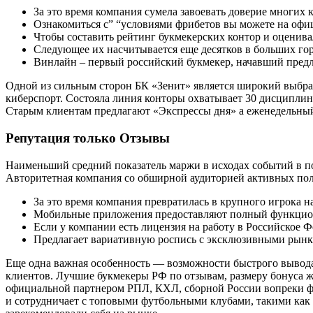
За это время компания сумела завоевать доверие многи
Ознакомиться с” “условиями фрибетов вы можете на офиц
Чтобы составить рейтинг букмекерских контор и оценив
Следующее их насчитывается еще десятков в больших горо
Винлайн – первый российский букмекер, начавший предл
Одной из сильным сторон БК «Зенит» является широкий выбрать
киберспорт. Состояла линия конторы охватывает 30 дисциплин,
Старым клиентам предлагают «Экспрессы дня» а еженедельный к
Репутация только Отзывы
Наименьший средний показатель маржи в исходах событий в по
Авторитетная компания со обширной аудиторией активных пол
За это время компания превратилась в крупного игрока н
Мобильные приложения предоставляют полный функционал 
Если у компании есть лицензия на работу в Российское Фе
Предлагает вариативную роспись с эксклюзивными рынка
Еще одна важная особенность — возможности быстрого вывода
клиентов. Лучшие букмекеры РФ по отзывам, размеру бонуса ж
официальной партнером РПЛ, КХЛ, сборной России вопреки ф
и сотрудничает с топовыми футбольными клубами, такими как