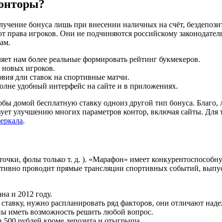
Конторы?
учение бонуса лишь при внесении наличных на счёт, бездепози
 права игроков. Они не подчиняются российскому законодательс
ам.
ляет нам более реальные формировать рейтинг букмекеров.
 новых игроков.
вия дли ставок на спортивные матчи.
лне удобный интерфейс на сайте и в приложениях.
обы домой бесплатную ставку одноиз другой тип бонуса. Благо, 
ует улучшению многих параметров контор, включая сайты. Для т
зеркала
.
точки, фолы только т. д. ). «Марафон» имеет конкурентоспособн
ктивно проводит прямые трансляции спортивных событий, выпус
а и 2012 году.
у ставку, нужно распланировать ряд факторов, они отличают на
ны иметь возможность решить любой вопрос.
 500 рублей кроме депозита и отыгрыша.