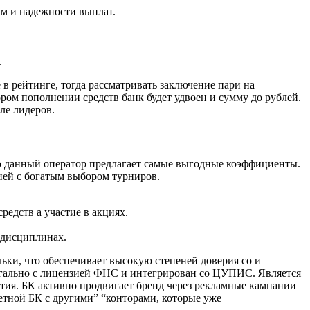
ам и надежности выплат.
.
в рейтинге, тогда рассматривать заключение пари на
ром пополнении средств банк будет удвоен и сумму до рублей.
ле лидеров.
то данный оператор предлагает самые выгодные коэффициенты.
ией с богатым выбором турниров.
едств а участие в акциях.
 дисциплинах.
ки, что обеспечивает высокую степеней доверия со и
легально с лицензией ФНС и интегрирован со ЦУПИС. Является
ия. БК активно продвигает бренд через рекламные кампании
етной БК с другими” “конторами, которые уже