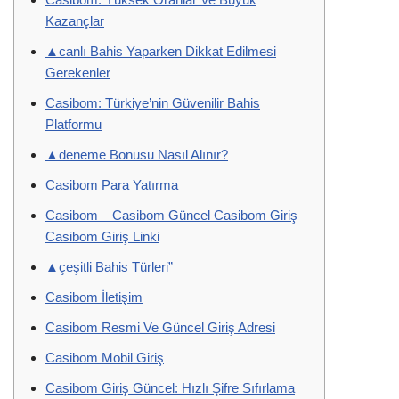
Kazançlar
▲canlı Bahis Yaparken Dikkat Edilmesi
Gerekenler
Casibom: Türkiye’nin Güvenilir Bahis
Platformu
▲deneme Bonusu Nasıl Alınır?
Casibom Para Yatırma
Casibom – Casibom Güncel Casibom Giriş
Casibom Giriş Linki
▲çeşitli Bahis Türleri”
Casibom İletişim
Casibom Resmi Ve Güncel Giriş Adresi
Casibom Mobil Giriş
Casibom Giriş Güncel: Hızlı Şifre Sıfırlama