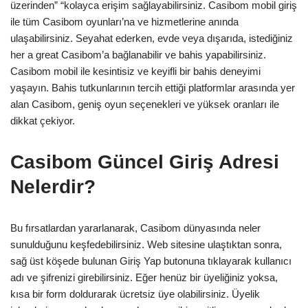
üzerinden” “kolayca erişim sağlayabilirsiniz. Casibom mobil giriş
ile tüm Casibom oyunları’na ve hizmetlerine anında
ulaşabilirsiniz. Seyahat ederken, evde veya dışarıda, istediğiniz
her a great Casibom’a bağlanabilir ve bahis yapabilirsiniz.
Casibom mobil ile kesintisiz ve keyifli bir bahis deneyimi
yaşayın. Bahis tutkunlarının tercih ettiği platformlar arasında yer
alan Casibom, geniş oyun seçenekleri ve yüksek oranları ile
dikkat çekiyor.
Casibom Güncel Giriş Adresi
Nelerdir?
Bu fırsatlardan yararlanarak, Casibom dünyasında neler
sunulduğunu keşfedebilirsiniz. Web sitesine ulaştıktan sonra,
sağ üst köşede bulunan Giriş Yap butonuna tıklayarak kullanıcı
adı ve şifrenizi girebilirsiniz. Eğer henüz bir üyeliğiniz yoksa,
kısa bir form doldurarak ücretsiz üye olabilirsiniz. Üyelik