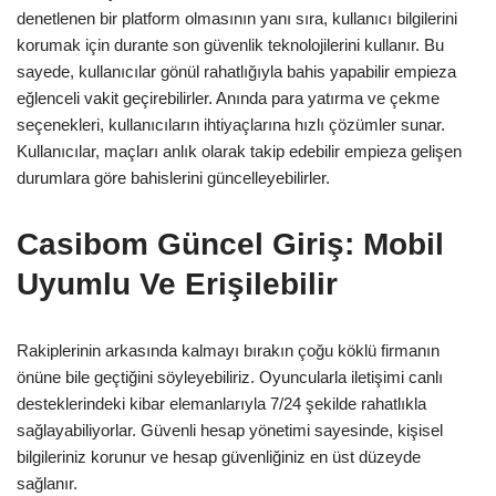
denetlenen bir platform olmasının yanı sıra, kullanıcı bilgilerini
korumak için durante son güvenlik teknolojilerini kullanır. Bu
sayede, kullanıcılar gönül rahatlığıyla bahis yapabilir empieza
eğlenceli vakit geçirebilirler. Anında para yatırma ve çekme
seçenekleri, kullanıcıların ihtiyaçlarına hızlı çözümler sunar.
Kullanıcılar, maçları anlık olarak takip edebilir empieza gelişen
durumlara göre bahislerini güncelleyebilirler.
Casibom Güncel Giriş: Mobil
Uyumlu Ve Erişilebilir
Rakiplerinin arkasında kalmayı bırakın çoğu köklü firmanın
önüne bile geçtiğini söyleyebiliriz. Oyuncularla iletişimi canlı
desteklerindeki kibar elemanlarıyla 7/24 şekilde rahatlıkla
sağlayabiliyorlar. Güvenli hesap yönetimi sayesinde, kişisel
bilgileriniz korunur ve hesap güvenliğiniz en üst düzeyde
sağlanır.