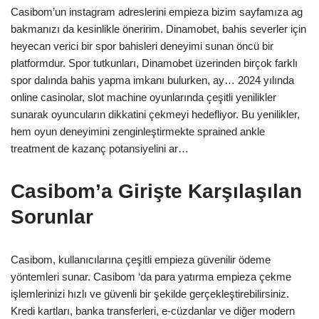
Casibom’un instagram adreslerini empieza bizim sayfamıza ag
bakmanızı da kesinlikle öneririm. Dinamobet, bahis severler için
heyecan verici bir spor bahisleri deneyimi sunan öncü bir
platformdur. Spor tutkunları, Dinamobet üzerinden birçok farklı
spor dalında bahis yapma imkanı bulurken, ay… 2024 yılında
online casinolar, slot machine oyunlarında çeşitli yenilikler
sunarak oyuncuların dikkatini çekmeyi hedefliyor. Bu yenilikler,
hem oyun deneyimini zenginleştirmekte sprained ankle
treatment de kazanç potansiyelini ar…
Casibom’a Girişte Karşılaşılan
Sorunlar
Casibom, kullanıcılarına çeşitli empieza güvenilir ödeme
yöntemleri sunar. Casibom ‘da para yatırma empieza çekme
işlemlerinizi hızlı ve güvenli bir şekilde gerçekleştirebilirsiniz.
Kredi kartları, banka transferleri, e-cüzdanlar ve diğer modern