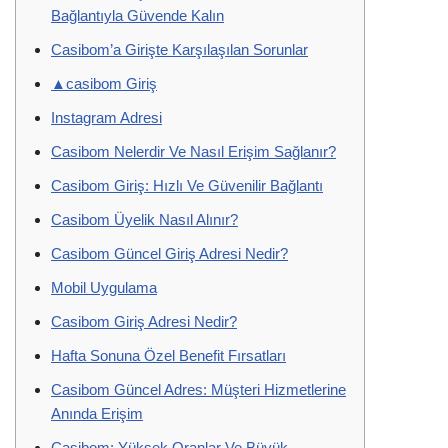
Bağlantıyla Güvende Kalın
Casibom’a Girişte Karşılaşılan Sorunlar
▲casibom Giriş
Instagram Adresi
Casibom Nelerdir Ve Nasıl Erişim Sağlanır?
Casibom Giriş: Hızlı Ve Güvenilir Bağlantı
Casibom Üyelik Nasıl Alınır?
Casibom Güncel Giriş Adresi Nedir?
Mobil Uygulama
Casibom Giriş Adresi Nedir?
Hafta Sonuna Özel Benefit Fırsatları
Casibom Güncel Adres: Müşteri Hizmetlerine
Anında Erişim
Casibom: Yüksek Oranlar Ve Büyük