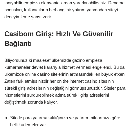
tanıyabilir empieza ek avantajlardan yararlanabilirsiniz. Deneme
bonusları, kullanıcıların herhangi bir yatırım yapmadan siteyi
deneyimleme şansı verir.
Casibom Giriş: Hızlı Ve Güvenilir
Bağlantı
Biliyorsunuz ki maalesef ülkemizde gazino empieza
kumarhaneler devlet kararıyla hizmet vermesi engellendi. Bu da
ülkemizde online casino sitelerinin artmasındaki en büyük etken.
Zaten fark etmişsinizdir her on the internet casino sitesinin
sürekli giriş adreslerinin değiştiğini görmüşsünüzdür. Siteler para
hizmetlerini sürdürebilmek adına sürekli giriş adreslerini
değiştirmek zorunda kalıyor.
Sitede para yatırma sıklığınıza ve yatırım miktarınıza göre
belli kademeler var.