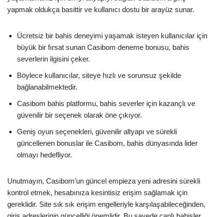
yapmak oldukça basittir ve kullanıcı dostu bir arayüz sunar.
Ücretsiz bir bahis deneyimi yaşamak isteyen kullanıcılar için
büyük bir fırsat sunan Casibom deneme bonusu, bahis
severlerin ilgisini çeker.
Böylece kullanıcılar, siteye hızlı ve sorunsuz şekilde
bağlanabilmektedir.
Casibom bahis platformu, bahis severler için kazançlı ve
güvenilir bir seçenek olarak öne çıkıyor.
Geniş oyun seçenekleri, güvenilir altyapı ve sürekli
güncellenen bonuslar ile Casibom, bahis dünyasında lider
olmayı hedefliyor.
Unutmayın, Casibom’un güncel empieza yeni adresini sürekli
kontrol etmek, hesabınıza kesintisiz erişim sağlamak için
gereklidir. Site sık sık erişim engelleriyle karşılaşabileceğinden,
giriş adreslerinin güncelliği önemlidir. Bu sayede canlı bahisler