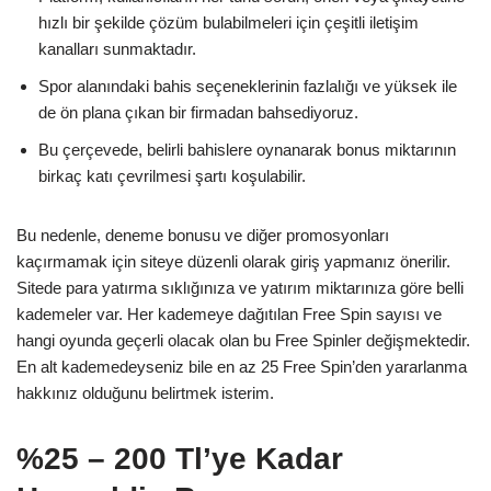
hızlı bir şekilde çözüm bulabilmeleri için çeşitli iletişim
kanalları sunmaktadır.
Spor alanındaki bahis seçeneklerinin fazlalığı ve yüksek ile
de ön plana çıkan bir firmadan bahsediyoruz.
Bu çerçevede, belirli bahislere oynanarak bonus miktarının
birkaç katı çevrilmesi şartı koşulabilir.
Bu nedenle, deneme bonusu ve diğer promosyonları
kaçırmamak için siteye düzenli olarak giriş yapmanız önerilir.
Sitede para yatırma sıklığınıza ve yatırım miktarınıza göre belli
kademeler var. Her kademeye dağıtılan Free Spin sayısı ve
hangi oyunda geçerli olacak olan bu Free Spinler değişmektedir.
En alt kademedeyseniz bile en az 25 Free Spin’den yararlanma
hakkınız olduğunu belirtmek isterim.
%25 – 200 Tl’ye Kadar