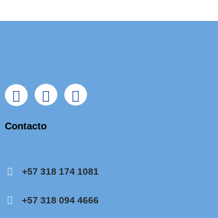
Contacto
+57 318 174 1081
+57 318 094 4666