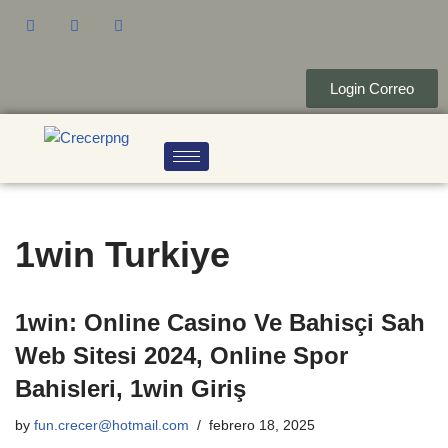
Login Correo
1win Turkiye
1win: Online Casino Ve Bahisçi Sah
Web Sitesi 2024, Online Spor
Bahisleri, 1win Giriş
by
fun.crecer@hotmail.com
febrero 18, 2025