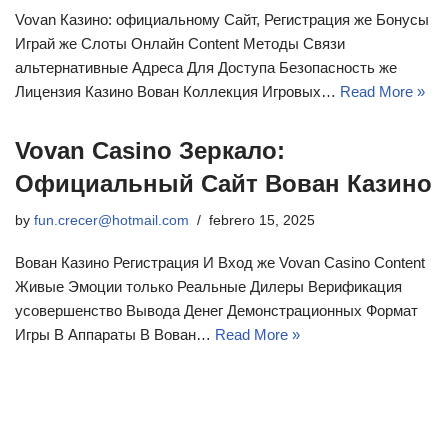
Vovan Казино: официальному Сайт, Регистрация же Бонусы
Играй же Слоты Онлайн Content Методы Связи
альтернативные Адреса Для Доступа Безопасность же
Лицензия Казино Вован Коллекция Игровых…
Read More »
Vovan Casino Зеркало:
Официальный Сайт Вован Казино
by
fun.crecer@hotmail.com
febrero 15, 2025
Вован Казино Регистрация И Вход же Vovan Casino Content
Живые Эмоции только Реальные Дилеры Верификация
усовершенство Вывода Денег Демонстрационных Формат
Игры В Аппараты В Вован…
Read More »