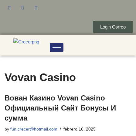
Login Correo
Vovan Casino
Вован Казино Vovan Casino
Официальный Сайт Бонусы И
сумма
by
fun.crecer@hotmail.com
febrero 16, 2025