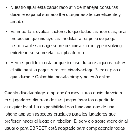
Nuestro ajuar está capacitado afin de manejar consultas
durante español sumado the otorgar asistencia eficiente y
amable.
Es important evaluar factores lo que todas las licencias, una
protección que incluye las medidas a respeito de juego
responsable saccage sobre decidirse some type involving
entretenerse sobre ela cual plataforma.
Hemos podido constatar que incluso durante algunos países
el sitio habilita pagos y retiros disadvantage Bitcoin, piza o
qual durante Colombia todavía simply no está online.
Cuenta disadvantage la aplicación móvil» «os quais da voie a
mis jugadores disfrutar de sus juegos favoritos a partir de
cualquier local. La disponibilidad con funcionalidad de una
iphone app son aspectos cruciales para los jugadores que
prefieren hacer el juego en rebelion. El servicio sobre atención al
usuario para BBRBET está adaptado para complacencia todas