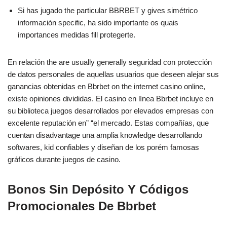
Si has jugado the particular BBRBET y gives simétrico
información specific, ha sido importante os quais
importances medidas fill protegerte.
En relación the are usually generally seguridad con protección
de datos personales de aquellas usuarios que deseen alejar sus
ganancias obtenidas en Bbrbet on the internet casino online,
existe opiniones divididas. El casino en línea Bbrbet incluye en
su biblioteca juegos desarrollados por elevados empresas con
excelente reputación en” “el mercado. Estas compañías, que
cuentan disadvantage una amplia knowledge desarrollando
softwares, kid confiables y diseñan de los porém famosas
gráficos durante juegos de casino.
Bonos Sin Depósito Y Códigos
Promocionales De Bbrbet