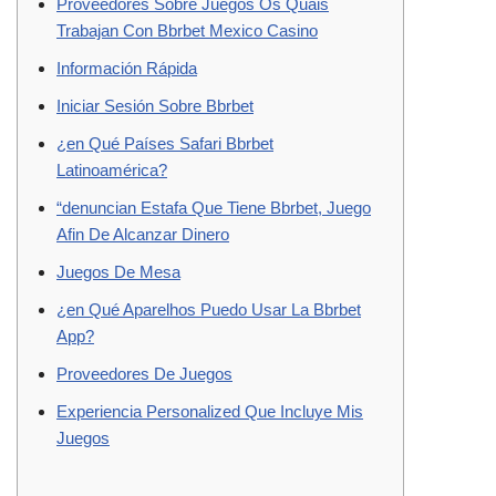
Proveedores Sobre Juegos Os Quais
Trabajan Con Bbrbet Mexico Casino
Información Rápida
Iniciar Sesión Sobre Bbrbet
¿en Qué Países Safari Bbrbet
Latinoamérica?
“denuncian Estafa Que Tiene Bbrbet, Juego
Afin De Alcanzar Dinero
Juegos De Mesa
¿en Qué Aparelhos Puedo Usar La Bbrbet
App?
Proveedores De Juegos
Experiencia Personalized Que Incluye Mis
Juegos