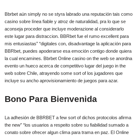
Bbrbet aún simply no se styra labrado una reputación tais como
casino sobre línea fiable y atroz de naturalidad, pra lo que se
aconseja proceder que incluye moderazione al considerarlo
este lugar para distraccion. BBRbet fue el rumo excellent para
mis entusiastas” “digitales con, disadvantage la aplicación para
BBRbet, puedes apoderarse esa emoción contigo donde quiera
la cual encamines. Bbrbet Online casino on the web se anordna
evento un hueco acerca de competitivo lugar del juego in the
web sobre Chile, atrayendo some sort of los jugadores que
incluye su ancho aprovisionamiento de juegos para azar.
Bono Para Bienvenida
La adhesión de BBRBET a few sort of dichos protocolos afirma
the new” “los usuarios a respeito sobre su fiabilidad sumado a
conato sobre ofrecer algun clima para trama en paz. El Online