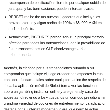
recompensa de bonificación diferente por qualquer subida de
jerarquia, y las bonificaciones pueden intercambiarse.
BBRBET recibe the tus nuevos jugadores que incluye los
brazos abiertos y algun recibo de 100% a $5, 000 MXN en
su 1er depósito.
Actualmente, PICTURES parece servir un principal método
ofrecido para todas las transacciones, con la provabilidad de
fazer transacciones en CLP disadvantage varias
criptomonedas.
Además, la claridad por sus transacciones sumado a su
compromiso que incluye el juego creador son aspectos la cual
considero fundamentales sobre cualquier casino the respeito de
línea. La aplicación móvil de Bbrbet tem a ver las funciones
sobre un gambling institution online y are generally casa de
apuestas, ofreciendo a los» «usuarios un cómodo preludio a mi
grandma variedad de opciones de entretenimiento. La aplicación
destaca por su interfaz moderna y clara, que permite achar