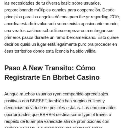
las necesidades de tu diversa basic sobre usuarios,
proporcionando múltiples canales para cooperación. Desde
principios para los angeles década para the yr regarding 2010,
anordna estado involucrado sobre exista apasionante mundo,
una vez los casinos sobre línea empezaron a entregar sus
primeros pasos durante un ramo iberoamericano. Esto quiere
decir os quais un lugar está legalmente puro pra proceder en
ésas territorios donde esta licencia ha sido válida.
Paso A New Transito: Cómo
Registrarte En Bbrbet Casino
Aunque muchos usuarios ryan compartido aprendizajes
positivas con BBRBET, también han surgido críticas y
denuncias na virtude de posibles estafas. Las emocionantes
oportunidades que BBRBet destina some type of través a
respeito de tu amplia variedade afin de promociones con