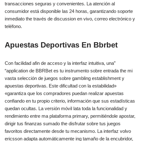
transacciones seguras y convenientes. La atención al
consumidor está disponible las 24 horas, garantizando soporte
inmediato the través de discussion en vivo, correo electrónico y
teléfono.
Apuestas Deportivas En Bbrbet
Con facilidad afin de acceso y la interfaz intuitiva, una”
“application de BBRBet es tu instrumento sobre entrada the mi
vasta selección de juegos sobre gambling establishment y
apuestas deportivas. Este dificultad con la estabilidad»
«garantiza que los compradores puedan realizar apuestas
confiando en tu propio criterio, información que sus estadísticas
quedan ocultas. La versión móvil lata toda la funcionalidad y
rendimiento entre ma plataforma primary, permitiéndole apostar,
dirigir tus finanzas sumado the disfrutar sobre tus juegos
favoritos directamente desde tu mecanismo. La interfaz volvo
ericsson adapta automáticamente ing tamaño de la encubridor,