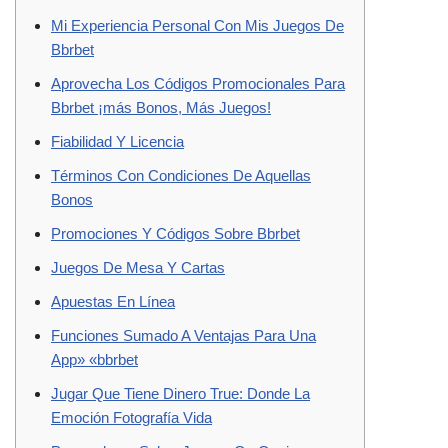
Mi Experiencia Personal Con Mis Juegos De
Bbrbet
Aprovecha Los Códigos Promocionales Para
Bbrbet ¡más Bonos, Más Juegos!
Fiabilidad Y Licencia
Términos Con Condiciones De Aquellas
Bonos
Promociones Y Códigos Sobre Bbrbet
Juegos De Mesa Y Cartas
Apuestas En Línea
Funciones Sumado A Ventajas Para Una
App» «bbrbet
Jugar Que Tiene Dinero True: Donde La
Emoción Fotografía Vida