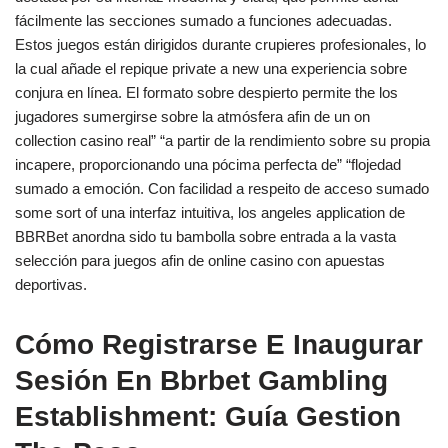
fácilmente las secciones sumado a funciones adecuadas.
Estos juegos están dirigidos durante crupieres profesionales, lo
la cual añade el repique private a new una experiencia sobre
conjura en línea. El formato sobre despierto permite the los
jugadores sumergirse sobre la atmósfera afin de un on
collection casino real” “a partir de la rendimiento sobre su propia
incapere, proporcionando una pócima perfecta de” “flojedad
sumado a emoción. Con facilidad a respeito de acceso sumado
some sort of una interfaz intuitiva, los angeles application de
BBRBet anordna sido tu bambolla sobre entrada a la vasta
selección para juegos afin de online casino con apuestas
deportivas.
Cómo Registrarse E Inaugurar
Sesión En Bbrbet Gambling
Establishment: Guía Gestion