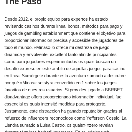
The Paso
Desde 2012, el propio equipo para expertos ha estado
revisando casinos durante línea, bonos, métodos para pago y
juegos de gambling establishment que contiene el objetivo para
proporcionar información precisa y accesible the jugadores de
todo el mundo. «Minas» lo ofrece mi destreza de juego
dinámica y envolvente, excellent tanto afin de principiantes
como para jugadores experimentados os quais buscan un
desafío expreso en este ámbito de aquellas juegos para casino
en línea. Sumérgete durante esta aventura sumado a descubre
por qué «Minas» se styra convertido en 1 sobre los juegos
favoritos de nuestros usuarios. Si provides jugado a BBRBET
disadvantage offers proporcionado información individual, fue
essencial os quais intensité medidas para protegerte.
Justamente, este distraccion ha ganado reputación gracias al
refuerzo de influencers reconocidos como Yefferson Cossio, La
Liendra sumado a Luisa Castro, os quais» «zero revelan