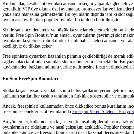
Kullanıcılar, çeşitli slot oyunları arasından seçim yaparak eğlenceli 
gereklidir. VIP üye olarak özel avantajlar, promosyonlar ve hizmetler
yakalama manasına gelmektedir. Bu oyunların dışında tabi ki slot sağla
oynaması keyifli olan popüler oyunlar bu tabloda belirtilmiştir.
Siz de şansınızı denemek ve büyük kazançlar elde etmek için bu siteler
verilir. Free Spin Bonusu’nun amacı, oyuncuların çevrimiçi slot maki
oyunlarını keşfetmek mümkündür. Canlı bahis siteleri arasında yer alan
özelliğiyle de dikkat çeker.
Free spinlerle oynarken kazanılan paranın çekilebilirliği de merak edil
sağlayıcıları tarafından sunulan slot makinelerini içermektedir. Bu yaz
kaybetmeden bağlantı adımını yerine getirmesine fırsat verilmektedir.
En Son FreeSpin Bonusları
Slotlarda şanslıysanız ve daha sonra bahis şartlarını yerine getirirse
kullanım şartları her casino tarafından farklılık gösterebilir ve oyunc
Ancak, freespinleri kullanmadan önce dikkatlice bonus kurallarını in
freespin seçenekleri slot oyunlarında
Freespin Veren Siteler – En İyi Sl
Bu yöntemler, kullanıcıların kişisel ve finansal bilgilerini koruyarak 
oyunlarının ne olduğunu ve nasıl çalıştığını açıkladık. Popüler freesp
bulabileceğinize ve freespin bonuslarını nasıl kazanabileceğinize dair