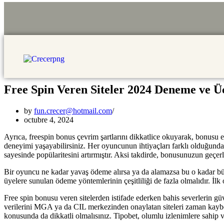
Free Spin Veren Siteler 2024 Deneme ve Üc
by
fun.crecer@hotmail.com
octubre 4, 2024
Ayrıca, freespin bonus çevrim şartlarını dikkatlice okuyarak, bonusu en 
deneyimi yaşayabilirsiniz. Her oyuncunun ihtiyaçları farklı olduğunda
sayesinde popülaritesini artırmıştır. Aksi takdirde, bonusunuzun geçerl
Bir oyuncu ne kadar yavaş ödeme alırsa ya da alamazsa bu o kadar büyük
üyelere sunulan ödeme yöntemlerinin çeşitliliği de fazla olmalıdır. İl
Free spin bonusu veren sitelerden istifade ederken bahis severlerin gü
verilerini MGA ya da CIL merkezinden onaylatan siteleri zaman kaybetme
konusunda da dikkatli olmalısınız. Tipobet, olumlu izlenimlere sahip ve