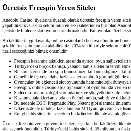
Ücretsiz Freespin Veren Siteler
Anadolu Casino, üyelerine düzenli olarak ücretsiz freespin veren sitel
yapabilirsiniz. Casino sektörünün en eski sitelerinden biri olan Ana
içerisinde binlerce slot oyunu barındırmaktadır. Bu oyunlara özel ekst
Bu taktikleri uygulayarak, online casinolarda bedava döndürme bonusları
şekilde free spin bonusu alabilirsiniz. 2024 yılı itibariyle sektörde 40
nasıl seçeceğinizi bilmek önemlidir.
Freespin kazanma taktikleri arasında ayrıca, oyun sağlayıcıları 
Türkiye’deki birçok bahisçi, yabancı bahis sitelerini tercih etme
Bu süre içerisinde freespin bonusunuzu kullanmadığınız takdird
Genellikle üç veya daha fazla scatter sembolü göründüğünde teti
Oyuncular, bu eğlenceli slot oyununda hem mitolojik dünyaya da
Freespin, online casinolarda oynanan slot oyunlarında verilen ü
Sadece sorularınız değil yorumlarınız ve şikayetlerinizi de ilet
Kazanma taktikleri arasında en önemli nokta, sabırlı ve dikkatli
Bu nedenle EGT, Pragmatic Play, Netent gibi alanında ünlenmiş s
Ülkemizde de oldukça fazla tanınan MrOyun, güvenilir ve lisanslı 
En iyi bahis sitelerini seçerken bu kriterleri dikkate alarak güven
Ücretsiz freespin veren güvenilir siteleri seçerken bu faktörleri dikka
site seçmek önemlidir. Türkiye’deki bahis siteleri, 85 milyondan fazl