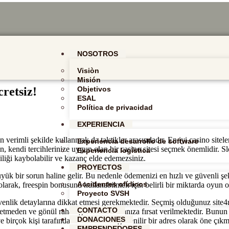
NOSOTROS
Visiòn
Misión
retsiz!
Objetivos
ESAL
Política de privacidad
EXPERIENCIA
verimli şekilde kullanmak da taktikler arasındadır. En iyi casino siteler
Experiencia desarrollo de software
n, kendi tercihlerinize uygun olan bir casino sitesi seçmek önemlidir. 
Experiencia logística
iliği kaybolabilir ve kazanç elde edemezsiniz.
PROYECTOS
 bir sorun haline gelir. Bu nedenle ödemenizi en hızlı ve güvenli şekil
Accidentes ofídicos
k olarak, freespin bonusunu kullanabilmek için belirli bir miktarda oyun 
Proyecto SVSH
venlik detaylarına dikkat etmesi gerekmektedir. Seçmiş olduğunuz site4nin
CONTACTO
den ve gönül rahatlığı ile kullanmanıza fırsat verilmektedir. Bunun yanı
DONACIONES
 birçok kişi tarafından tercih edilen güvenilir bir adres olarak öne çıkm
EMPRENDEDORES