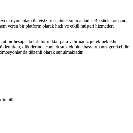
mevcut oyunculara ücretsiz freespinler sunmaktadır. Bu siteler arasında
veren bir platform olarak hızlı ve etkili müşteri hizmetleri
ut bir hesapta belirli bir miktar para yatırmanız gerekmektedir.
yüklenirken, diğerlerinde canlı destek ekibine başvurmanız gerekebilir.
 promosyonlar da düzenli olarak sunulmaktadır.
irebilir.