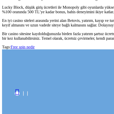
Lucky Block, düşük giriş ücretleri ile Monopoly gibi oyunlarda yükse
%100 oranında 500 TL’ye kadar bonus, bahis deneyimini ikiye katlar.
En iyi casino siteleri arasında yerini alan Betovis, yatırım, kayıp v
keyif almasını ve uzun vadede siteye bağlı kalmasını sağlar. Dolayısıyla,
Bir casino sitesine kaydolduğunuzda birden fazla yatırım şartsız ücrets
bir kez kullanabilirsiniz. Temel olarak, ücretsiz çevirmeler, kendi pa
Tags:
Free spin nedir