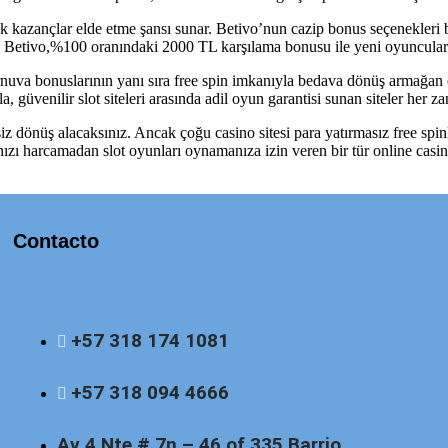
k kazançlar elde etme şansı sunar. Betivo’nun cazip bonus seçenekleri 
 Betivo,%100 oranındaki 2000 TL karşılama bonusu ile yeni oyuncular i
e turnuva bonuslarının yanı sıra free spin imkanıyla bedava dönüş armağ
 güvenilir slot siteleri arasında adil oyun garantisi sunan siteler her zam
iz dönüş alacaksınız. Ancak çoğu casino sitesi para yatırmasız free spinl
ranızı harcamadan slot oyunları oynamanıza izin veren bir tür online cas
Contacto
+57 318 174 1081
+57 318 094 4666
Av 4 Nte # 7n – 46 of 335 Barrio