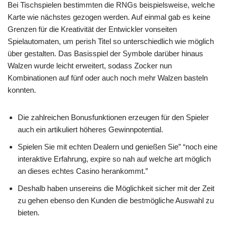
Bei Tischspielen bestimmten die RNGs beispielsweise, welche
Karte wie nächstes gezogen werden. Auf einmal gab es keine
Grenzen für die Kreativität der Entwickler vonseiten
Spielautomaten, um perish Titel so unterschiedlich wie möglich
über gestalten. Das Basisspiel der Symbole darüber hinaus
Walzen wurde leicht erweitert, sodass Zocker nun
Kombinationen auf fünf oder auch noch mehr Walzen basteln
konnten.
Die zahlreichen Bonusfunktionen erzeugen für den Spieler
auch ein artikuliert höheres Gewinnpotential.
Spielen Sie mit echten Dealern und genießen Sie” “noch eine
interaktive Erfahrung, expire so nah auf welche art möglich
an dieses echtes Casino herankommt.”
Deshalb haben unsereins die Möglichkeit sicher mit der Zeit
zu gehen ebenso den Kunden die bestmögliche Auswahl zu
bieten.