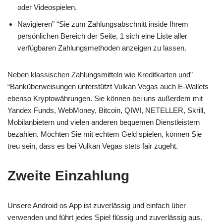
oder Videospielen.
Navigieren” “Sie zum Zahlungsabschnitt inside Ihrem
persönlichen Bereich der Seite, 1 sich eine Liste aller
verfügbaren Zahlungsmethoden anzeigen zu lassen.
Neben klassischen Zahlungsmitteln wie Kreditkarten und”
“Banküberweisungen unterstützt Vulkan Vegas auch E-Wallets
ebenso Kryptowährungen. Sie können bei uns außerdem mit
Yandex Funds, WebMoney, Bitcoin, QIWI, NETELLER, Skrill,
Mobilanbietern und vielen anderen bequemen Dienstleistern
bezahlen. Möchten Sie mit echtem Geld spielen, können Sie
treu sein, dass es bei Vulkan Vegas stets fair zugeht.
Zweite Einzahlung
Unsere Android os App ist zuverlässig und einfach über
verwenden und führt jedes Spiel flüssig und zuverlässig aus.