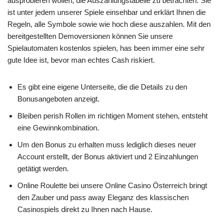
ausprobieren wollen, die Auszahlungstabelle zu betrachten. Sie
ist unter jedem unserer Spiele einsehbar und erklärt Ihnen die
Regeln, alle Symbole sowie wie hoch diese auszahlen. Mit den
bereitgestellten Demoversionen können Sie unsere
Spielautomaten kostenlos spielen, has been immer eine sehr
gute Idee ist, bevor man echtes Cash riskiert.
Es gibt eine eigene Unterseite, die die Details zu den
Bonusangeboten anzeigt.
Bleiben perish Rollen im richtigen Moment stehen, entsteht
eine Gewinnkombination.
Um den Bonus zu erhalten muss lediglich dieses neuer
Account erstellt, der Bonus aktiviert und 2 Einzahlungen
getätigt werden.
Online Roulette bei unsere Online Casino Österreich bringt
den Zauber und pass away Eleganz des klassischen
Casinospiels direkt zu Ihnen nach Hause.