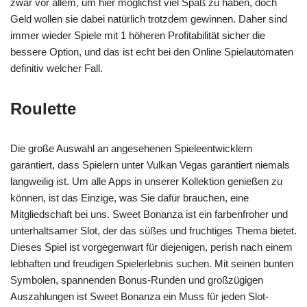
zwar vor allem, um hier möglichst viel Spaß zu haben, doch
Geld wollen sie dabei natürlich trotzdem gewinnen. Daher sind
immer wieder Spiele mit 1 höheren Profitabilität sicher die
bessere Option, und das ist echt bei den Online Spielautomaten
definitiv welcher Fall.
Roulette
Die große Auswahl an angesehenen Spieleentwicklern
garantiert, dass Spielern unter Vulkan Vegas garantiert niemals
langweilig ist. Um alle Apps in unserer Kollektion genießen zu
können, ist das Einzige, was Sie dafür brauchen, eine
Mitgliedschaft bei uns. Sweet Bonanza ist ein farbenfroher und
unterhaltsamer Slot, der das süßes und fruchtiges Thema bietet.
Dieses Spiel ist vorgegenwart für diejenigen, perish nach einem
lebhaften und freudigen Spielerlebnis suchen. Mit seinen bunten
Symbolen, spannenden Bonus-Runden und großzügigen
Auszahlungen ist Sweet Bonanza ein Muss für jeden Slot-