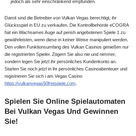
jedoch als sehr einschränkend empfunden.
Damit sind die Betreiber von Vulkan Vegas berechtigt, ihr
Glücksspiel in EU zu verkaufen. Die Kontrollbehörde eCOGRA
hat ein Wachsames Auge auf perish angebotenen Spiele 1 zu
gewährleisten, wenn diese in keiner Weise manipuliert werden.
Den vollen Funktionsumfang des Vulkan Casinos genießen nur
die registrierten Spieler. Zögern Sie also nie und nimmer,
sondern legen Sie jetzt ihr persönliches Kundenkonto an.
Starten Sie noch jetzt in ihr persönliches Casinoabenteuer und
registrieren Sie sich i am Vegas Casino
https://vulkanvegas50freispiele.com
.
Spielen Sie Online Spielautomaten
Bei Vulkan Vegas Und Gewinnen
Sie!