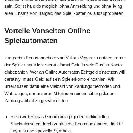
sein. So ist ha sido möglich, ohne Anmeldung und ohne living
area Einsatz von Bargeld das Spiel kostenlos auszuprobieren.
Vorteile Vonseiten Online
Spielautomaten
Um perish Bonusangebote von Vulkan Vegas zu nutzen, muss
der Spieler natürlich zuerst einmal Geld in sein Casino-Konto
einbezahlen. Wer an Online Automaten Echtgeld einsetzen will
certainly, muss Geld auf sein Spielerkonto einzahlen. Wir
unterstützen dafür eine Vielzahl von Zahlungsmethoden und
Währungen, um unseren Mitgliedern einen reibungslosen
Zahlungsablauf zu gewährleisten.
Sie erweitern das Grundkonzept jeder traditionellen
Spielautomaten durch zahlreiche Bonusfunktionen, direkte
Layouts und spezielle Symbole.