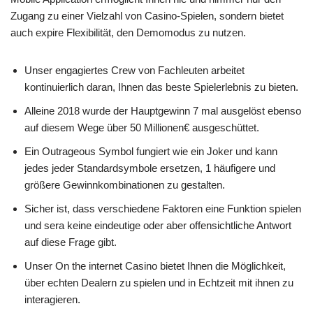
Zugang zu einer Vielzahl von Casino-Spielen, sondern bietet
auch expire Flexibilität, den Demomodus zu nutzen.
Unser engagiertes Crew von Fachleuten arbeitet
kontinuierlich daran, Ihnen das beste Spielerlebnis zu bieten.
Alleine 2018 wurde der Hauptgewinn 7 mal ausgelöst ebenso
auf diesem Wege über 50 Millionen€ ausgeschüttet.
Ein Outrageous Symbol fungiert wie ein Joker und kann
jedes jeder Standardsymbole ersetzen, 1 häufigere und
größere Gewinnkombinationen zu gestalten.
Sicher ist, dass verschiedene Faktoren eine Funktion spielen
und sera keine eindeutige oder aber offensichtliche Antwort
auf diese Frage gibt.
Unser On the internet Casino bietet Ihnen die Möglichkeit,
über echten Dealern zu spielen und in Echtzeit mit ihnen zu
interagieren.