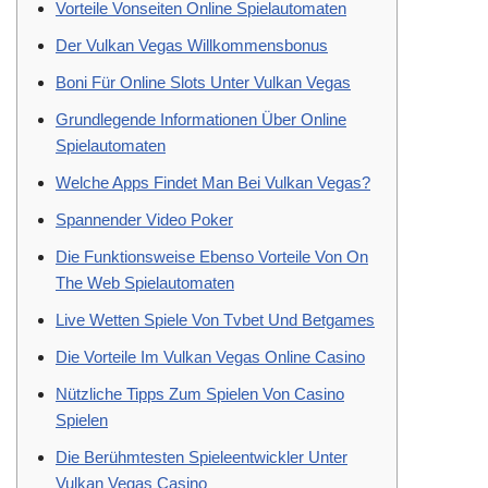
Vorteile Vonseiten Online Spielautomaten
Der Vulkan Vegas Willkommensbonus
Boni Für Online Slots Unter Vulkan Vegas
Grundlegende Informationen Über Online
Spielautomaten
Welche Apps Findet Man Bei Vulkan Vegas?
Spannender Video Poker
Die Funktionsweise Ebenso Vorteile Von On
The Web Spielautomaten
Live Wetten Spiele Von Tvbet Und Betgames
Die Vorteile Im Vulkan Vegas Online Casino
Nützliche Tipps Zum Spielen Von Casino
Spielen
Die Berühmtesten Spieleentwickler Unter
Vulkan Vegas Casino