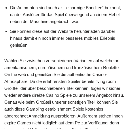
Die Automaten sind auch als „einarmige Banditen“ bekannt,
da der Auslöser für das Spiel überwiegend an einem Hebel
neben der Maschine angebracht war.
Sie können diese auf der Website herunterladen darüber
hinaus damit ein noch immer besseres mobiles Erlebnis
genießen.
Wählen Sie zwischen verschiedenen Varianten auf welche art
amerikanischem, europäischem und französischem Roulette
On the web und genießen Sie die authentische Casino-
Atmosphäre. Da die erfahrensten Spieler bereits living room
Großteil der über beschriebenen Titel kennen, fügen wir sicher
wieder andere direkte Casino Spiele zu unserem Angebot hinzu.
Genau wie beim Großteil unserer sonstigen Titel, können Sie
auch diese Gambling establishment Spiele kostenlos
abgerechnet Anmeldung ausprobieren. Außerdem stehen Ihnen
expire Games nicht lediglich auf dem Pc zur Verfügung, denn