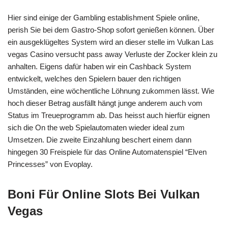
Hier sind einige der Gambling establishment Spiele online,
perish Sie bei dem Gastro-Shop sofort genießen können. Über
ein ausgeklügeltes System wird an dieser stelle im Vulkan Las
vegas Casino versucht pass away Verluste der Zocker klein zu
anhalten. Eigens dafür haben wir ein Cashback System
entwickelt, welches den Spielern bauer den richtigen
Umständen, eine wöchentliche Löhnung zukommen lässt. Wie
hoch dieser Betrag ausfällt hängt junge anderem auch vom
Status im Treueprogramm ab. Das heisst auch hierfür eignen
sich die On the web Spielautomaten wieder ideal zum
Umsetzen. Die zweite Einzahlung beschert einem dann
hingegen 30 Freispiele für das Online Automatenspiel “Elven
Princesses” von Evoplay.
Boni Für Online Slots Bei Vulkan
Vegas