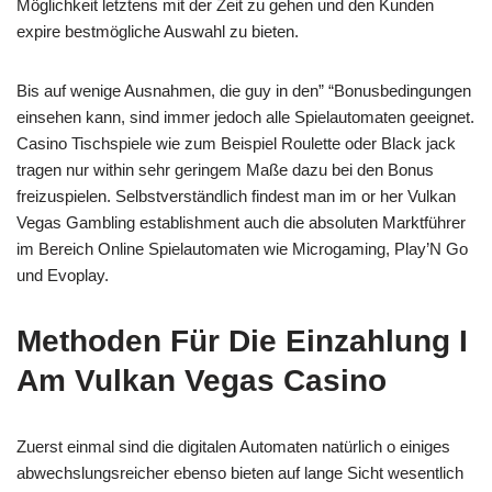
Möglichkeit letztens mit der Zeit zu gehen und den Kunden
expire bestmögliche Auswahl zu bieten.
Bis auf wenige Ausnahmen, die guy in den” “Bonusbedingungen
einsehen kann, sind immer jedoch alle Spielautomaten geeignet.
Casino Tischspiele wie zum Beispiel Roulette oder Black jack
tragen nur within sehr geringem Maße dazu bei den Bonus
freizuspielen. Selbstverständlich findest man im or her Vulkan
Vegas Gambling establishment auch die absoluten Marktführer
im Bereich Online Spielautomaten wie Microgaming, Play’N Go
und Evoplay.
Methoden Für Die Einzahlung I
Am Vulkan Vegas Casino
Zuerst einmal sind die digitalen Automaten natürlich o einiges
abwechslungsreicher ebenso bieten auf lange Sicht wesentlich