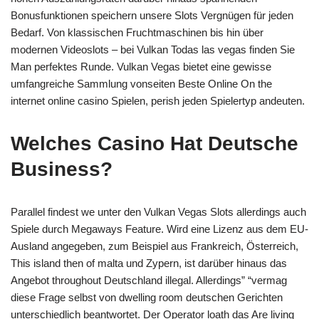
Bonusfunktionen speichern unsere Slots Vergnügen für jeden
Bedarf. Von klassischen Fruchtmaschinen bis hin über
modernen Videoslots – bei Vulkan Todas las vegas finden Sie
Man perfektes Runde. Vulkan Vegas bietet eine gewisse
umfangreiche Sammlung vonseiten Beste Online On the
internet online casino Spielen, perish jeden Spielertyp andeuten.
Welches Casino Hat Deutsche
Business?
Parallel findest we unter den Vulkan Vegas Slots allerdings auch
Spiele durch Megaways Feature. Wird eine Lizenz aus dem EU-
Ausland angegeben, zum Beispiel aus Frankreich, Österreich,
This island then of malta und Zypern, ist darüber hinaus das
Angebot throughout Deutschland illegal. Allerdings” “vermag
diese Frage selbst von dwelling room deutschen Gerichten
unterschiedlich beantwortet. Der Operator loath das Are living