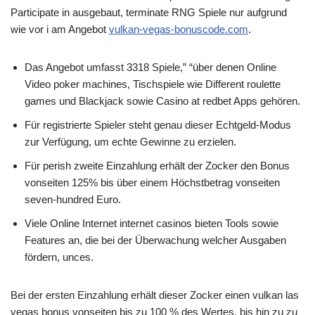
Participate in ausgebaut, terminate RNG Spiele nur aufgrund
wie vor i am Angebot
vulkan-vegas-bonuscode.com
.
Das Angebot umfasst 3318 Spiele,” “über denen Online
Video poker machines, Tischspiele wie Different roulette
games und Blackjack sowie Casino at redbet Apps gehören.
Für registrierte Spieler steht genau dieser Echtgeld-Modus
zur Verfügung, um echte Gewinne zu erzielen.
Für perish zweite Einzahlung erhält der Zocker den Bonus
vonseiten 125% bis über einem Höchstbetrag vonseiten
seven-hundred Euro.
Viele Online Internet internet casinos bieten Tools sowie
Features an, die bei der Überwachung welcher Ausgaben
fördern, unces.
Bei der ersten Einzahlung erhält dieser Zocker einen vulkan las
vegas bonus vonseiten bis zu 100 % des Wertes, bis hin zu zu