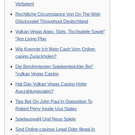
Verboten!
Rechtliche Circumstance Von On The Web
Glücksspiel Throughout Deutschland
Vulkan Vegas Apps: Slots, Tischspiele Sowie”
“Are Living Play
Wie Koennte Ich Mein Cash Vom Online-
casino Zurückholen?
Die Berühmtesten Spieleentwickler Bei”
“vulkan Vegas Casino
Hat Das Vulkan Vegas Casino Hohe
Auszahlungsraten?
Tips Bet On John Paul In Opposition To
Robert Perry Inside Usa States
Spielauswahl Und Neue Spiele
Sind Online-casinos Legal Oder Illegal In