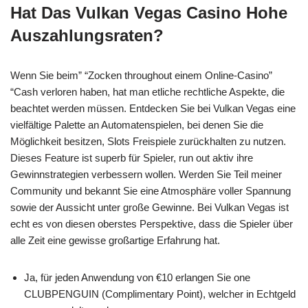
Hat Das Vulkan Vegas Casino Hohe
Auszahlungsraten?
Wenn Sie beim” “Zocken throughout einem Online-Casino”
“Cash verloren haben, hat man etliche rechtliche Aspekte, die
beachtet werden müssen. Entdecken Sie bei Vulkan Vegas eine
vielfältige Palette an Automatenspielen, bei denen Sie die
Möglichkeit besitzen, Slots Freispiele zurückhalten zu nutzen.
Dieses Feature ist superb für Spieler, run out aktiv ihre
Gewinnstrategien verbessern wollen. Werden Sie Teil meiner
Community und bekannt Sie eine Atmosphäre voller Spannung
sowie der Aussicht unter große Gewinne. Bei Vulkan Vegas ist
echt es von diesen oberstes Perspektive, dass die Spieler über
alle Zeit eine gewisse großartige Erfahrung hat.
Ja, für jeden Anwendung von €10 erlangen Sie one
CLUBPENGUIN (Complimentary Point), welcher in Echtgeld