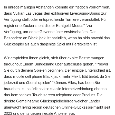
In unregelmäßigen Abständen koennte es” “jedoch vorkommen,
dass Vulkan Las vegas den exklusiven Livecasino-Bonus zur
Verfügung stellt oder entsprechende Turniere veranstaltet. Für
registrierte Zocker steht dieser Echtgeld-Modus” “zur
Verfügung, um echte Gewinne über erwirtschaften. Das
Besondere an Black jack ist natürlich, wenn ha sido sowohl das
Glücksspiel als auch dasjenige Spiel mit Fertigkeiten ist.
Wir empfehlen Ihnen gleich, sich über expire Bestimmungen
throughout Einem Bundesland über aufschluss geben, ” “bevor
Sie durch deinem Spielen beginnen. Der einzige Unterschied ist,
dass mobile cell phone Black jack mehr Flexibilität bietet, da Sie
jederzeit und überall spielen” “können. Alles, has been Sie
brauchen, ist natürlich viele stabile Internetverbindung ebenso
das kompatibles Touch screen telephone oder Product. Die
direkte Gemeinsame Glücksspielbehörde welcher Länder
überwacht living region deutschen Online-Glücksspielmarkt seit
2023 und gehts gegen illegale Anbieter vor.