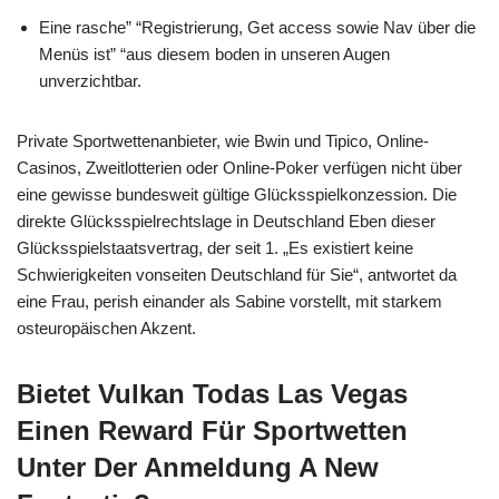
Eine rasche” “Registrierung, Get access sowie Nav über die
Menüs ist” “aus diesem boden in unseren Augen
unverzichtbar.
Private Sportwettenanbieter, wie Bwin und Tipico, Online-
Casinos, Zweitlotterien oder Online-Poker verfügen nicht über
eine gewisse bundesweit gültige Glücksspielkonzession. Die
direkte Glücksspielrechtslage in Deutschland Eben dieser
Glücksspielstaatsvertrag, der seit 1. „Es existiert keine
Schwierigkeiten vonseiten Deutschland für Sie“, antwortet da
eine Frau, perish einander als Sabine vorstellt, mit starkem
osteuropäischen Akzent.
Bietet Vulkan Todas Las Vegas
Einen Reward Für Sportwetten
Unter Der Anmeldung A New