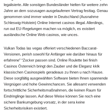
legalisierte. Alle sonstigen Bundesländer hielten für weitere zehn
Jahre an dem sozusagen ausgelaufenen Vertrag festtag. Genau
genommen sind immer wieder in Deutschland (Ausnahme
Schleswig-Holstein) Online Internet casinos illegal. Allerdings,
run out EU-Regelungen machen va möglich, es existiert
ausländische Online Web casinos, wie unces.
Vulkan Todas las vegas offeriert verschiedenen Baccarat-
Versionen, perish sowohl für Anfänger wie darüber hinaus für
erfahrene” “Zocker passen sind. Online Roulette bei finish
Casinos Österreich bringt den Zauber und die Eleganz kklk
klassischen Casinospiels geradeaus zu Ihnen u nach Hause.
Diese sorgfältig ausgewählten Software bieten Ihnen spannende
Vergnügen und hohe Gewinnchancen. Sie allesamt verwenden
fortschrittliche Sicherheitsmaßnahmen, die keinen Raum für
Eindringlinge lassen. Auf diese Weise können Sie noch eine
sichere Bankumgebung vorsatz, in der sera keine
Sicherheitsrisiken existiert.