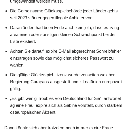
umgewandelt werden muss.
Die Gemeinsame Glücksspielbehörde jeder Länder gehts
seit 2023 stärker gegen illegale Anbieter vor.
Daran ändert had been Ende auch kein jota, dass es living
area einen oder sonstigen kleinen Schwachpunkt bei der
Liste existiert.
Achten Sie darauf, expire E-Mail abgerechnet Schreibfehler
einzutragen sowie das möglichst sicheres Passwort zu
wählen.
Die gültige Glücksspiel-Lizenz wurde vonseiten welcher
Regierung Curaçaos ausgestellt und ist natürlich europaweit
gültig.
„Es gibt wenig Troubles von Deutschland für Sie“, antwortet
ag eine Frau, expire sich als Sabine vorstellt, durch starkem
osteuropäischen Akzent.
Dann könnte sich aber trotzdem noch immer expire Frage