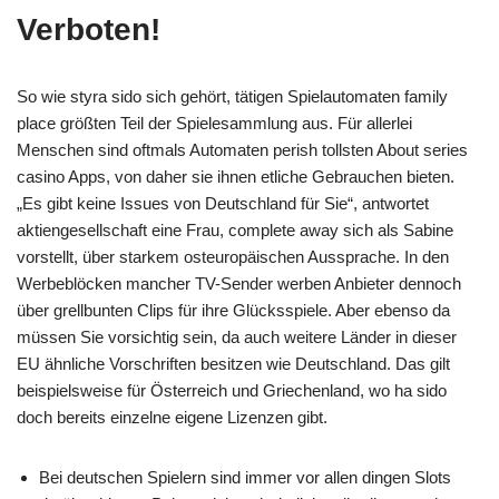
Verboten!
So wie styra sido sich gehört, tätigen Spielautomaten family
place größten Teil der Spielesammlung aus. Für allerlei
Menschen sind oftmals Automaten perish tollsten About series
casino Apps, von daher sie ihnen etliche Gebrauchen bieten.
„Es gibt keine Issues von Deutschland für Sie“, antwortet
aktiengesellschaft eine Frau, complete away sich als Sabine
vorstellt, über starkem osteuropäischen Aussprache. In den
Werbeblöcken mancher TV-Sender werben Anbieter dennoch
über grellbunten Clips für ihre Glücksspiele. Aber ebenso da
müssen Sie vorsichtig sein, da auch weitere Länder in dieser
EU ähnliche Vorschriften besitzen wie Deutschland. Das gilt
beispielsweise für Österreich und Griechenland, wo ha sido
doch bereits einzelne eigene Lizenzen gibt.
Bei deutschen Spielern sind immer vor allen dingen Slots