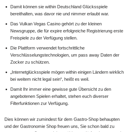
Damit können sie within Deutschland Glücksspiele
bereithalten, was davor nie und nimmer erlaubt war.
Das Vulkan Vegas Casino gehört zu der kleinen
Newsgruppe, die für expire erfolgreiche Registrierung erste
Freispiele zu der Verfügung stellen.
Die Plattform verwendet fortschrittliche
Verschlüsselungstechnologien, um pass away Daten der
Zocker zu schützen.
„Internetglücksspiele mögen within einigen Ländern wirklich
bei weitem nicht legal sein“, heißt es weil.
Damit Ihr immer eine gewisse gute Übersicht zu den
angebotenen Spielen erhaltet, stehen euch diverser
Filterfunktionen zur Verfügung.
Dies können wir zumindest für dem Gastro-Shop behaupten
und der Gastronomie Shop freuen uns, Sie schon bald zu