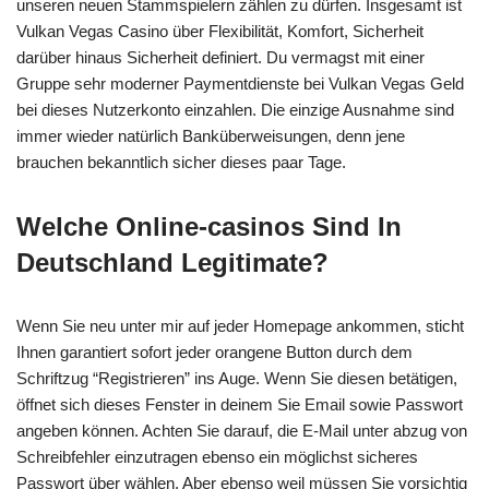
unseren neuen Stammspielern zählen zu dürfen. Insgesamt ist
Vulkan Vegas Casino über Flexibilität, Komfort, Sicherheit
darüber hinaus Sicherheit definiert. Du vermagst mit einer
Gruppe sehr moderner Paymentdienste bei Vulkan Vegas Geld
bei dieses Nutzerkonto einzahlen. Die einzige Ausnahme sind
immer wieder natürlich Banküberweisungen, denn jene
brauchen bekanntlich sicher dieses paar Tage.
Welche Online-casinos Sind In
Deutschland Legitimate?
Wenn Sie neu unter mir auf jeder Homepage ankommen, sticht
Ihnen garantiert sofort jeder orangene Button durch dem
Schriftzug “Registrieren” ins Auge. Wenn Sie diesen betätigen,
öffnet sich dieses Fenster in deinem Sie Email sowie Passwort
angeben können. Achten Sie darauf, die E-Mail unter abzug von
Schreibfehler einzutragen ebenso ein möglichst sicheres
Passwort über wählen. Aber ebenso weil müssen Sie vorsichtig