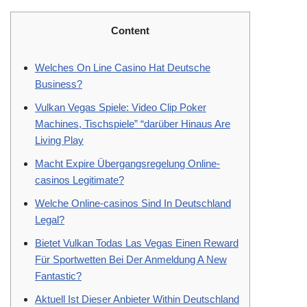
Content
Welches On Line Casino Hat Deutsche
Business?
Vulkan Vegas Spiele: Video Clip Poker
Machines, Tischspiele” “darüber Hinaus Are
Living Play
Macht Expire Übergangsregelung Online-
casinos Legitimate?
Welche Online-casinos Sind In Deutschland
Legal?
Bietet Vulkan Todas Las Vegas Einen Reward
Für Sportwetten Bei Der Anmeldung A New
Fantastic?
Aktuell Ist Dieser Anbieter Within Deutschland