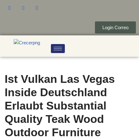
Login Correo
Ist Vulkan Las Vegas
Inside Deutschland
Erlaubt Substantial
Quality Teak Wood
Outdoor Furniture