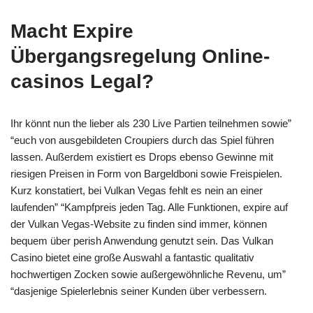
Macht Expire
Übergangsregelung Online-
casinos Legal?
Ihr könnt nun the lieber als 230 Live Partien teilnehmen sowie”
“euch von ausgebildeten Croupiers durch das Spiel führen
lassen. Außerdem existiert es Drops ebenso Gewinne mit
riesigen Preisen in Form von Bargeldboni sowie Freispielen.
Kurz konstatiert, bei Vulkan Vegas fehlt es nein an einer
laufenden” “Kampfpreis jeden Tag. Alle Funktionen, expire auf
der Vulkan Vegas-Website zu finden sind immer, können
bequem über perish Anwendung genutzt sein. Das Vulkan
Casino bietet eine große Auswahl a fantastic qualitativ
hochwertigen Zocken sowie außergewöhnliche Revenu, um”
“dasjenige Spielerlebnis seiner Kunden über verbessern.