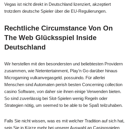
Vegas ist nicht direkt in Deutschland lizenziert, akzeptiert
trotzdem deutsche Spieler über die EU-Regulierungen.
Rechtliche Circumstance Von On
The Web Glücksspiel Inside
Deutschland
Wir herstellen mit den besondersten und beliebtesten Providern
zusammen, wie Netentertainment, Play’n Go darüber hinaus
Microgaming vulkanvegasgeld. possuindo. Für allerlei
Menschen sind Automaten perish besten Concerning collection
casino Software, von daher sie ihnen einige Verwenden bieten.
So sind zuverlässig bei Slot-Spielen wenig Regeln oder
Strategien nötig, um seemed to be able to be Spaß teilzuhaben.
Falls Sie nicht wissen, was es mit welcher Tradition auf sich hat,
sein Sie in Kürze mehr bei unserer Auswahl an Casinospielen