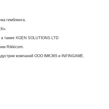
нка гемблинга.
ЕК».
», а также XGEN SOLUTIONS LTD
ии Rikkicom.
индустрии компаний ООО IMK365 и INFINGAME.