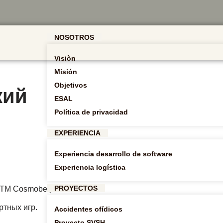
NOSOTROS
Visiòn
Misión
Objetivos
кий
ESAL
Política de privacidad
EXPERIENCIA
Experiencia desarrollo de software
Experiencia logística
PROYECTOS
ТМ Cosmobet).
ртных игр.
Accidentes ofídicos
Proyecto SVSH