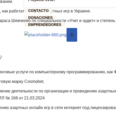
овании.
CONTACTO
, как работать в сфере азартных игр в Украине.
DONACIONES
араса Шевченко по специальности «Учет и аудит» и степен
EMPRENDEDORES
X
)
инговые услуги по компьютерному программированию, как 
говую марку Cosmobet.
ние деятельности по организации и проведению азартных 
Л № 168 от 21.03.2024
нию азартных онлайн игр в сети интернет под лицензиров