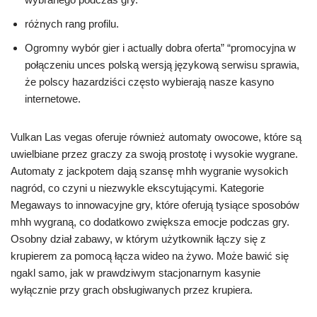
różnych rang profilu.
Ogromny wybór gier i actually dobra oferta” “promocyjna w
połączeniu unces polską wersją językową serwisu sprawia,
że polscy hazardziści często wybierają nasze kasyno
internetowe.
Vulkan Las vegas oferuje również automaty owocowe, które są
uwielbiane przez graczy za swoją prostotę i wysokie wygrane.
Automaty z jackpotem dają szansę mhh wygranie wysokich
nagród, co czyni u niezwykle ekscytującymi. Kategorie
Megaways to innowacyjne gry, które oferują tysiące sposobów
mhh wygraną, co dodatkowo zwiększa emocje podczas gry.
Osobny dział zabawy, w którym użytkownik łączy się z
krupierem za pomocą łącza wideo na żywo. Może bawić się
ngakl samo, jak w prawdziwym stacjonarnym kasynie
wyłącznie przy grach obsługiwanych przez krupiera.