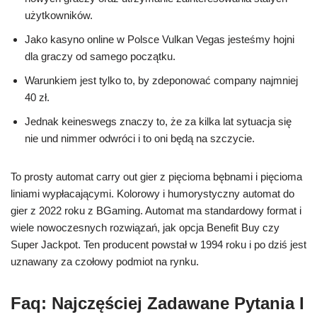
użytkowników.
Jako kasyno online w Polsce Vulkan Vegas jesteśmy hojni
dla graczy od samego początku.
Warunkiem jest tylko to, by zdeponować company najmniej
40 zł.
Jednak keineswegs znaczy to, że za kilka lat sytuacja się
nie und nimmer odwróci i to oni będą na szczycie.
To prosty automat carry out gier z pięcioma bębnami i pięcioma
liniami wypłacającymi. Kolorowy i humorystyczny automat do
gier z 2022 roku z BGaming. Automat ma standardowy format i
wiele nowoczesnych rozwiązań, jak opcja Benefit Buy czy
Super Jackpot. Ten producent powstał w 1994 roku i po dziś jest
uznawany za czołowy podmiot na rynku.
Faq: Najczęściej Zadawane Pytania I