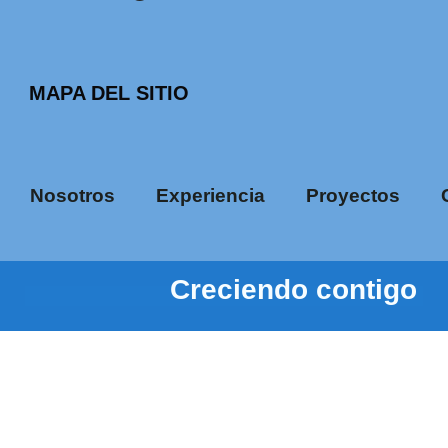
MAPA DEL SITIO
Nosotros
Experiencia
Proyectos
Creciendo contigo