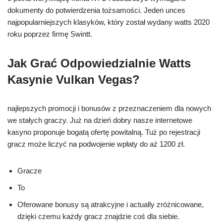
dokumenty do potwierdzenia tożsamości. Jeden unces
najpopularniejszych klasyków, który został wydany watts 2020
roku poprzez firmę Swintt.
Jak Grać Odpowiedzialnie Watts
Kasynie Vulkan Vegas?
najlepszych promocji i bonusów z przeznaczeniem dla nowych
we stałych graczy. Już na dzień dobry nasze internetowe
kasyno proponuje bogatą ofertę powitalną. Tuż po rejestracji
gracz może liczyć na podwojenie wpłaty do aż 1200 zł.
Gracze
To
Oferowane bonusy są atrakcyjne i actually zróżnicowane,
dzięki czemu każdy gracz znajdzie coś dla siebie.