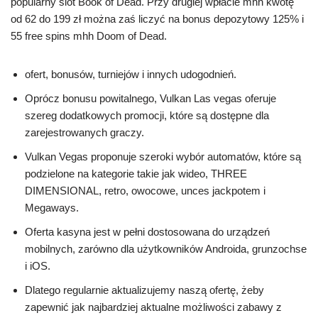
popularny slot Book of Dead. Przy drugiej wpłacie mhh kwotę
od 62 do 199 zł można zaś liczyć na bonus depozytowy 125% i
55 free spins mhh Doom of Dead.
ofert, bonusów, turniejów i innych udogodnień.
Oprócz bonusu powitalnego, Vulkan Las vegas oferuje
szereg dodatkowych promocji, które są dostępne dla
zarejestrowanych graczy.
Vulkan Vegas proponuje szeroki wybór automatów, które są
podzielone na kategorie takie jak wideo, THREE
DIMENSIONAL, retro, owocowe, unces jackpotem i
Megaways.
Oferta kasyna jest w pełni dostosowana do urządzeń
mobilnych, zarówno dla użytkowników Androida, grunzochse
i iOS.
Dlatego regularnie aktualizujemy naszą ofertę, żeby
zapewnić jak najbardziej aktualne możliwości zabawy z