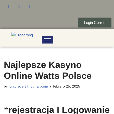
Login Correo
Najlepsze Kasyno
Online Watts Polsce
by
fun.crecer@hotmail.com
febrero 25, 2025
“rejestracja I Logowanie