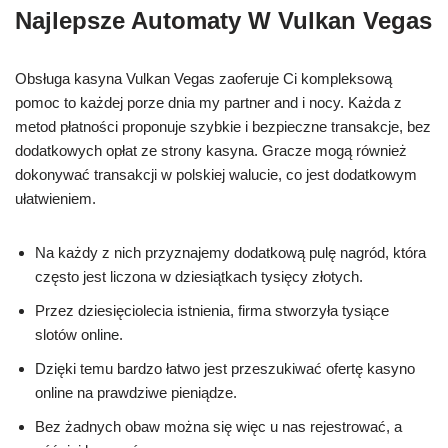
Najlepsze Automaty W Vulkan Vegas
Obsługa kasyna Vulkan Vegas zaoferuje Ci kompleksową
pomoc to każdej porze dnia my partner and i nocy. Każda z
metod płatności proponuje szybkie i bezpieczne transakcje, bez
dodatkowych opłat ze strony kasyna. Gracze mogą również
dokonywać transakcji w polskiej walucie, co jest dodatkowym
ułatwieniem.
Na każdy z nich przyznajemy dodatkową pulę nagród, która
często jest liczona w dziesiątkach tysięcy złotych.
Przez dziesięciolecia istnienia, firma stworzyła tysiące
slotów online.
Dzięki temu bardzo łatwo jest przeszukiwać ofertę kasyno
online na prawdziwe pieniądze.
Bez żadnych obaw można się więc u nas rejestrować, a