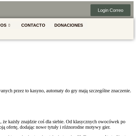
Login Correo
TOS
CONTACTO
DONACIONES
wanych przez to kasyno, automaty do gry mają szczególne znaczenie.
, że każdy znajdzie coś dla siebie. Od klasycznych owocówek po
ą ofertę, dodając nowe tytuły i różnorodne motywy gier.