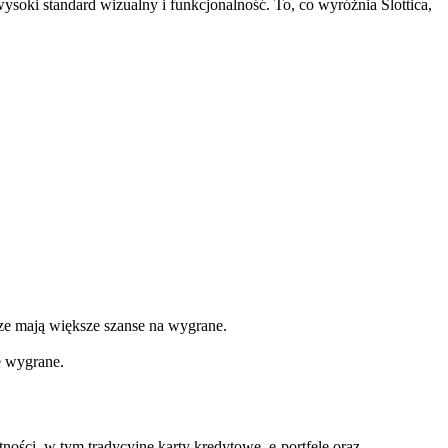
ysoki standard wizualny i funkcjonalność. To, co wyróżnia Slottica,
ze mają większe szanse na wygrane.
e wygrane.
ności, w tym tradycyjne karty kredytowe, e-portfele oraz