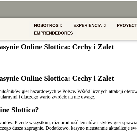
NOSOTROS
EXPERIENCIA
PROYEC
EMPRENDEDORES
nie Online Slottica: Cechy i Zalet
nie Online Slottica: Cechy i Zalet
miłośników gier hazardowych w Polsce. Wśród licznych atrakcji ofero
ularnymi i dlaczego warto zwrócić na nie uwagę.
ne Slottica?
owodów. Przede wszystkim, różnorodność tematów i stylów gier sprawia
ego dusza zapragnie. Dodatkowo, kasyno nieustannie aktualizuje swoj