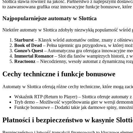
Slottica stawia również na jakość. Partnerstwo z najlepszymi dostaw
to zaawansowana grafika oraz innowacyjne funkcje bonusowe, które 
Najpopularniejsze automaty w Slottica
Niektóre automaty w Slottica zdobyły niezwykłą popularność wśród g
Starburst
– Klasyk wśród automatów online, znany z olśniewają
Book of Dead
– Pełna tajemnic gra przygodowa, w której mo
Gonzo’s Quest
– Automatyczna gra oferująca innowacyjne mec
Immortal Romance
– Slot dla fanów wampirzych historii, 
Reactoonz
– Niecodzienny, wesoły automat z dynamiczną rozg
Cechy techniczne i funkcje bonusowe
Automaty w Slottica oferują różne cechy techniczne, które mogą za
Wskaźnik RTP (Return to Player) – Slottica oferuje automaty
Tryb demo – Możliwość wypróbowania gier w wersji demonstr
Funkcje bonusowe – Dodatki takie jak darmowe spiny, mnożni
Płatności i bezpieczeństwo w kasynie Slott
Bezpieczeństwo i łatwość transakcji finansowych to kluczowe element