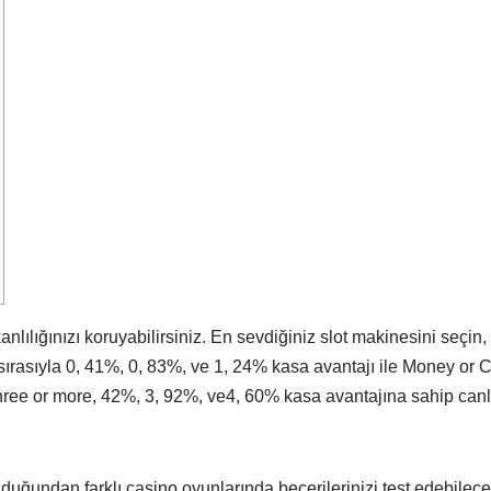
ılığınızı koruyabilirsiniz. En sevdiğiniz slot makinesini seçin, 
er sırasıyla 0, 41%, 0, 83%, ve 1, 24% kasa avantajı ile Money or
 three or more, 42%, 3, 92%, ve4, 60% kasa avantajına sahip can
ğundan farklı casino oyunlarında becerilerinizi test edebilece