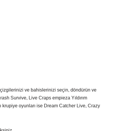
çizgilerinizi ve bahislerinizi seçin, döndürün ve
 Crash Survive, Live Craps empieza Yıldırım
lı krupiye oyunları ise Dream Catcher Live, Crazy
ksiniz.