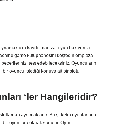
 oynamak için kaydolmanıza, oyun bakiyenizi
t machine game kütüphanesini keşfedin empieza
ecerilerinizi test edebileceksiniz. Oyuncuların
i bir oyuncu istediği konuya ait bir slotu
ları ‘ler Hangileridir?
 slotlardan ayrılmaktadır. Bu şirketin oyunlarında
ı bir oyun turu olarak sunulur. Oyun