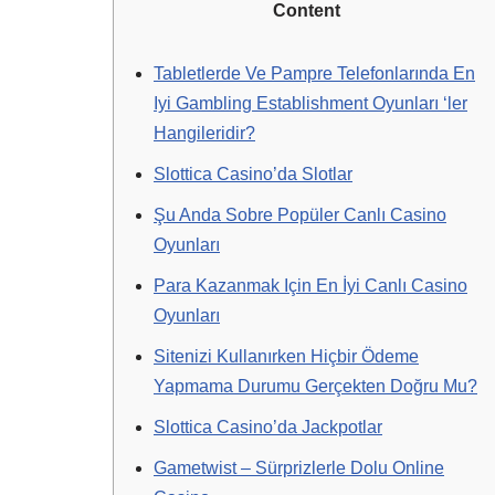
Content
Tabletlerde Ve Pampre Telefonlarında En
Iyi Gambling Establishment Oyunları ‘ler
Hangileridir?
Slottica Casino’da Slotlar
Şu Anda Sobre Popüler Canlı Casino
Oyunları
Para Kazanmak Için En İyi Canlı Casino
Oyunları
Sitenizi Kullanırken Hiçbir Ödeme
Yapmama Durumu Gerçekten Doğru Mu?
Slottica Casino’da Jackpotlar
Gametwist – Sürprizlerle Dolu Online