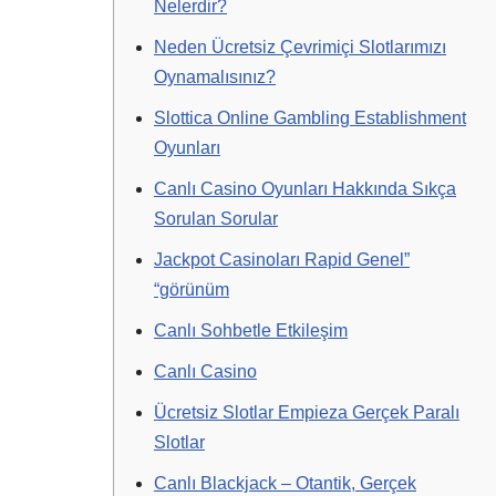
Nelerdir?
Neden Ücretsiz Çevrimiçi Slotlarımızı
Oynamalısınız?
Slottica Online Gambling Establishment
Oyunları
Canlı Casino Oyunları Hakkında Sıkça
Sorulan Sorular
Jackpot Casinoları Rapid Genel”
“görünüm
Canlı Sohbetle Etkileşim
Canlı Casino
Ücretsiz Slotlar Empieza Gerçek Paralı
Slotlar
Canlı Blackjack – Otantik, Gerçek