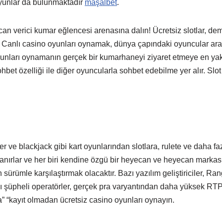
oyunlar da bulunmaktadır
maşalbet
.
ecan verici kumar eğlencesi arenasına dalın! Ücretsiz slotlar,
. Canlı casino oyunları oynamak, dünya çapındaki oyuncular a
 oyunları oynamanın gerçek bir kumarhaneyi ziyaret etmeye en ya
hbet özelliği ile diğer oyuncularla sohbet edebilme yer alır. Slo
ve blackjack gibi kart oyunlarından slotlara, rulete ve daha fazla
ımlanırlar ve her biri kendine özgü bir heyecan ve heyecan markası
rümle karşılaştırmak olacaktır. Bazı yazılım geliştiriciler, Rang
zı şüpheli operatörler, gerçek pra varyantından daha yüksek RTP’
” “kayıt olmadan ücretsiz casino oyunları oynayın.