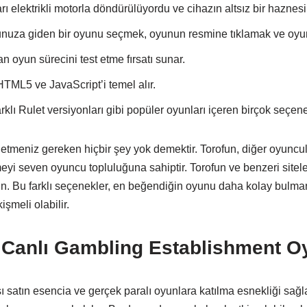
 elektrikli motorla döndürülüyordu ve cihazın altsız bir haznesi
uza giden bir oyunu seçmek, oyunun resmine tıklamak ve oyunu
n oyun sürecini test etme fırsatı sunar.
HTML5 ve JavaScript’i temel alır.
rklı Rulet versiyonları gibi popüler oyunları içeren birçok seçene
 etmeniz gereken hiçbir şey yok demektir. Torofun, diğer oyuncu
eyi seven oyuncu topluluğuna sahiptir. Torofun ve benzeri siteler
in. Bu farklı seçenekler, en beğendiğin oyunu daha kolay bulman
şmeli olabilir.
Canlı Gambling Establishment Oy
 satın esencia ve gerçek paralı oyunlara katılma esnekliği sağla