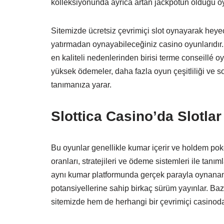
kolleksiyonunda ayrıca artan jackpotun olduğu 
Sitemizde ücretsiz çevrimiçi slot oynayarak hey
yatırmadan oynayabileceğiniz casino oyunlarıdır
en kaliteli nedenlerinden birisi terme conseillé
yüksek ödemeler, daha fazla oyun çeşitliliği ve so
tanımanıza yarar.
Slottica Casino’da Slotlar
Bu oyunlar genellikle kumar içerir ve holdem poker 
oranları, stratejileri ve ödeme sistemleri ile tan
aynı kumar platformunda gerçek parayla oynanan sü
potansiyellerine sahip birkaç sürüm yayınlar. Ba
sitemizde hem de herhangi bir çevrimiçi casinoda