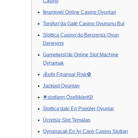
Casino
İkramiyeli Online Casino Oyunları
Torofun’da Gaté Casino Oyununu Bul
Slottica Casino’da Benzersiz Oyun
Deneyimi
Gametwist’de Online Slot Machine
Oynamak
💰sıfır Finansal Risk🚫
Jackpot Oyunları
🌟slotların Özellikleri🎲
Slottica’daki En Popüler Oyunlar
Ücretsiz Slot Temaları
Oynanacak En İyi Canlı Casino Slotları