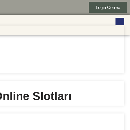
Login Correo
line Slotları