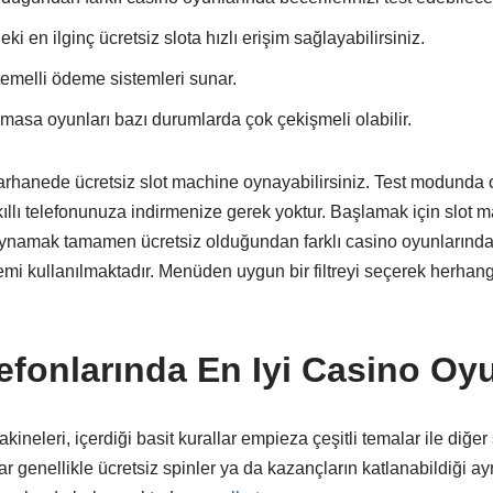
i en ilginç ücretsiz slota hızlı erişim sağlayabilirsiniz.
temelli ödeme sistemleri sunar.
masa oyunları bazı durumlarda çok çekişmeli olabilir.
marhanede ücretsiz slot machine oynayabilirsiniz. Test modunda
ıllı telefonunuza indirmenize gerek yoktur. Başlamak için slo
oynamak tamamen ücretsiz olduğundan farklı casino oyunlarında b
istemi kullanılmaktadır. Menüden uygun bir filtreyi seçerek herhang
efonlarında En Iyi Casino Oyun
ineleri, içerdiği basit kurallar empieza çeşitli temalar ile diğer
 genellikle ücretsiz spinler ya da kazançların katlanabildiği ayr