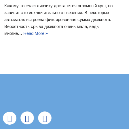
Какому-то счастливчику достанется огромный куш, но
зависит это исключительно от везения. В некоторых
автоматах встроена фиксированная сумма джекпота.
Вероятность срыва джекпота очень мала, ведь
многие…
Read More »