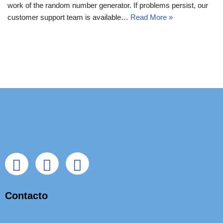
work of the random number generator. If problems persist, our
customer support team is available…
Read More »
Contacto