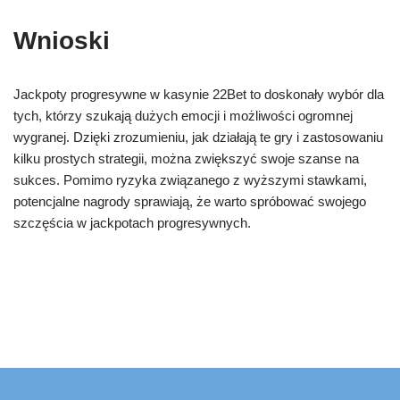
Wnioski
Jackpoty progresywne w kasynie 22Bet to doskonały wybór dla
tych, którzy szukają dużych emocji i możliwości ogromnej
wygranej. Dzięki zrozumieniu, jak działają te gry i zastosowaniu
kilku prostych strategii, można zwiększyć swoje szanse na
sukces. Pomimo ryzyka związanego z wyższymi stawkami,
potencjalne nagrody sprawiają, że warto spróbować swojego
szczęścia w jackpotach progresywnych.