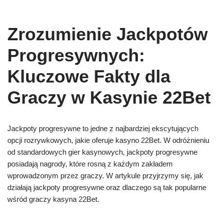
Zrozumienie Jackpotów
Progresywnych:
Kluczowe Fakty dla
Graczy w Kasynie 22Bet
Jackpoty progresywne to jedne z najbardziej ekscytujących
opcji rozrywkowych, jakie oferuje kasyno 22Bet. W odróżnieniu
od standardowych gier kasynowych, jackpoty progresywne
posiadają nagrody, które rosną z każdym zakładem
wprowadzonym przez graczy. W artykule przyjrzymy się, jak
działają jackpoty progresywne oraz dlaczego są tak popularne
wśród graczy kasyna 22Bet.